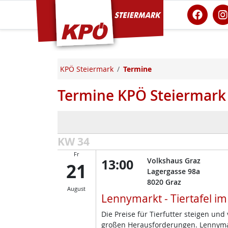
KPÖ Steiermark
KPÖ Steiermark
Termine
Termine KPÖ Steiermark
KW 34
Fr
13:00
Volkshaus Graz
21
Lagergasse 98a
8020
Graz
August
Lennymarkt - Tiertafel i
Die Preise für Tierfutter steigen un
großen Herausforderungen. Lennymark