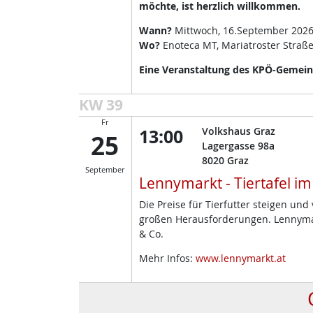
möchte, ist herzlich willkommen.
Wann?
Mittwoch, 16.September 2026
Wo?
Enoteca MT, Mariatroster Straße
Eine Veranstaltung des KPÖ-Gemeind
KW 39
Fr
13:00
Volkshaus Graz
25
Lagergasse 98a
8020
Graz
September
Lennymarkt - Tiertafel i
Die Preise für Tierfutter steigen un
großen Herausforderungen. Lennymark
& Co.
Mehr Infos:
www.lennymarkt.at