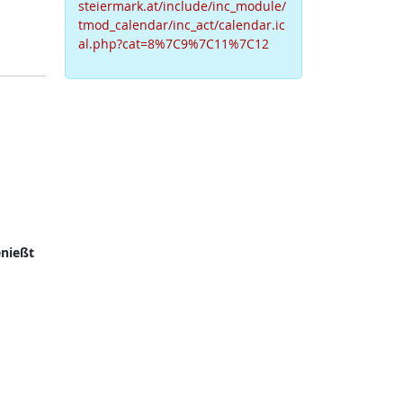
steiermark.at/include/inc_module/
tmod_calendar/inc_act/calendar.ic
al.php?cat=8%7C9%7C11%7C12
nießt