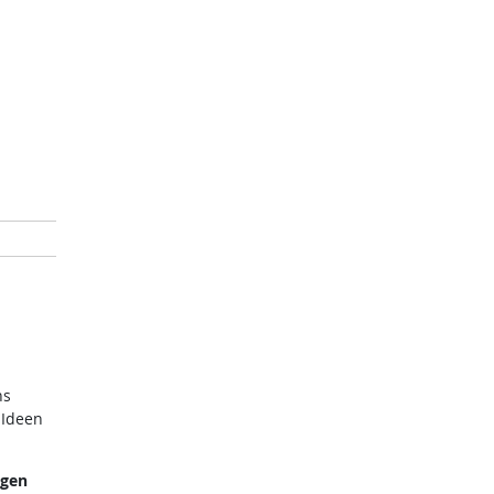
ns
 Ideen
ngen