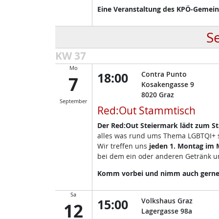
Eine Veranstaltung des KPÖ-Gemeind
S
KW 37
Mo
18:00
Contra Punto
7
Kosakengasse 9
8020
Graz
September
Red:Out Stammtisch
Der Red:Out Steiermark lädt zum S
alles was rund ums Thema LGBTQI+ so
Wir treffen uns
jeden 1. Montag im
bei dem ein oder anderen Getränk un
Komm vorbei und nimm auch gerne d
Sa
15:00
Volkshaus Graz
12
Lagergasse 98a