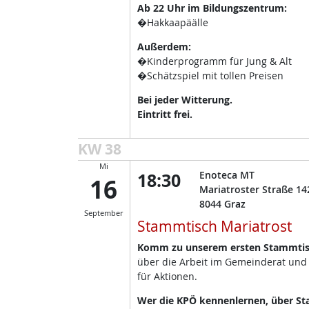
Ab 22 Uhr im Bildungszentrum:
�Hakkaapäälle
Außerdem:
�Kinderprogramm für Jung & Alt
�Schätzspiel mit tollen Preisen
Bei jeder Witterung.
Eintritt frei.
KW 38
Mi
18:30
Enoteca MT
16
Mariatroster Straße 14
8044
Graz
September
Stammtisch Mariatrost
Komm zu unserem ersten Stammtisc
über die Arbeit im Gemeinderat und
für Aktionen.
Wer die KPÖ kennenlernen, über Sta