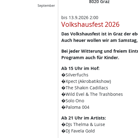
8020
Graz
September
bis
13.9.2026 2:00
Volkshausfest 2026
Das Volkshausfest ist in Graz der e
Auch heuer wollen wir am Samstag,
Bei jeder Witterung und freiem Eint
Programm auch für Kinder.
Ab 15 Uhr im Hof:
�Silverfuchs
�Xpect (Akrobatikshow)
�The Shakin Cadillacs
�Wild Evel & The Trashbones
�Solo Ono
�Paloma 004
Ab 21 Uhr im Artists:
�DJs Thelma & Luise
�DJ Favela Gold