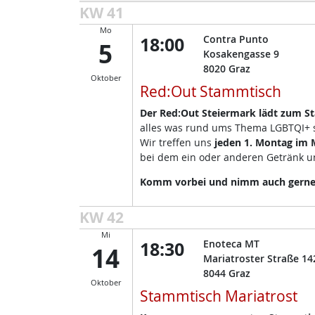
KW 41
Mo
18:00
Contra Punto
5
Kosakengasse 9
8020
Graz
Oktober
Red:Out Stammtisch
Der Red:Out Steiermark lädt zum S
alles was rund ums Thema LGBTQI+ so
Wir treffen uns
jeden 1. Montag im 
bei dem ein oder anderen Getränk un
Komm vorbei und nimm auch gerne d
KW 42
Mi
18:30
Enoteca MT
14
Mariatroster Straße 14
8044
Graz
Oktober
Stammtisch Mariatrost