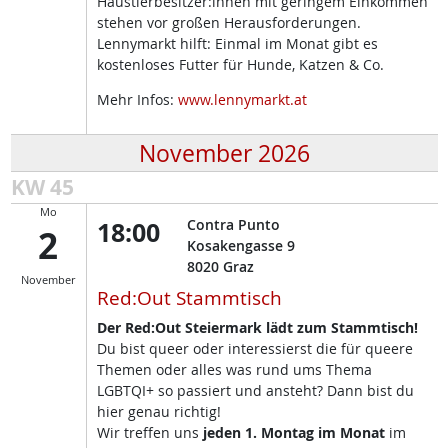
Haustierbesitzer:innen mit geringem Einkommen
stehen vor großen Herausforderungen.
Lennymarkt hilft: Einmal im Monat gibt es
kostenloses Futter für Hunde, Katzen & Co.
Mehr Infos:
www.lennymarkt.at
November 2026
KW 45
Mo
18:00
Contra Punto
2
Kosakengasse 9
8020
Graz
November
Red:Out Stammtisch
Der Red:Out Steiermark lädt zum Stammtisch!
Du bist queer oder interessierst die für queere
Themen oder alles was rund ums Thema
LGBTQI+ so passiert und ansteht? Dann bist du
hier genau richtig!
Wir treffen uns
jeden 1. Montag im Monat
im