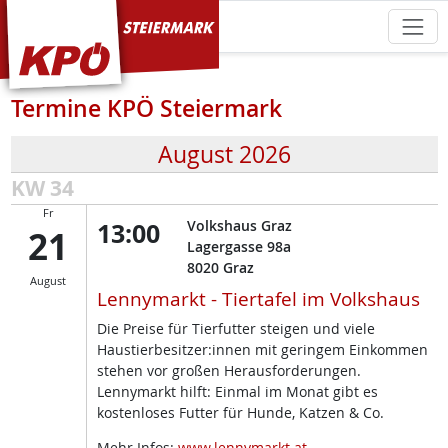
KPÖ Steiermark
Termine KPÖ Steiermark
August 2026
KW 34
Fr
13:00
Volkshaus Graz
21
Lagergasse 98a
8020
Graz
August
Lennymarkt - Tiertafel im Volkshaus
Die Preise für Tierfutter steigen und viele
Haustierbesitzer:innen mit geringem Einkommen
stehen vor großen Herausforderungen.
Lennymarkt hilft: Einmal im Monat gibt es
kostenloses Futter für Hunde, Katzen & Co.
Mehr Infos:
www.lennymarkt.at