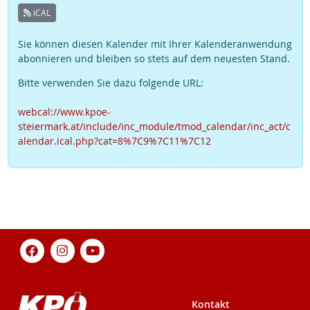
iCAL
Sie können diesen Kalender mit Ihrer Kalenderanwendung
abonnieren und bleiben so stets auf dem neuesten Stand.
Bitte verwenden Sie dazu folgende URL:
webcal://www.kpoe-
steiermark.at/include/inc_module/tmod_calendar/inc_act/c
alendar.ical.php?cat=8%7C9%7C11%7C12
Kontakt