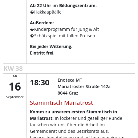
Ab 22 Uhr im Bildungszentrum:
�Hakkaapäälle
Außerdem:
�Kinderprogramm für Jung & Alt
�Schätzspiel mit tollen Preisen
Bei jeder Witterung.
Eintritt frei.
KW 38
Mi
18:30
Enoteca MT
16
Mariatroster Straße 142a
8044
Graz
September
Stammtisch Mariatrost
Komm zu unserem ersten Stammtisch in
Mariatrost!
In lockerer und geselliger Runde
tauschen wir uns über die Arbeit im
Gemeinderat und des Bezirksrats aus,
besprechen Anliegen und wälzen gemeinsam