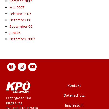
Sommer 2007
Mai 2007
Februar 2007
Dezember 06
September 06
Juni 06
Dezember 2007
Kontakt
Datenschutz
KPÖ-Steiermark
Lagergasse 98a
8020 Graz
Impressum
Tel: +43 316 712479