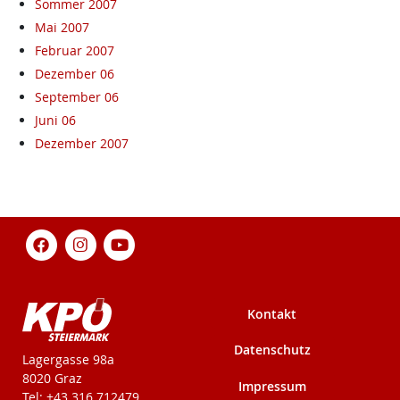
Sommer 2007
Mai 2007
Februar 2007
Dezember 06
September 06
Juni 06
Dezember 2007
Kontakt
Datenschutz
KPÖ-Steiermark
Lagergasse 98a
8020 Graz
Impressum
Tel: +43 316 712479