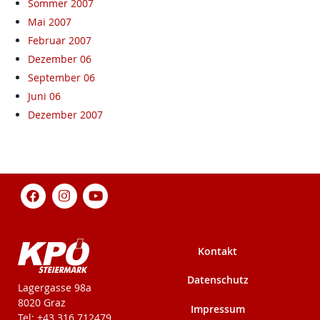
Sommer 2007
Mai 2007
Februar 2007
Dezember 06
September 06
Juni 06
Dezember 2007
Kontakt
Datenschutz
KPÖ-Steiermark
Lagergasse 98a
8020 Graz
Impressum
Tel: +43 316 712479