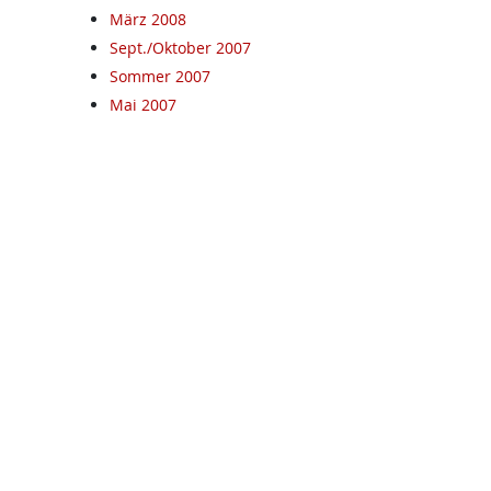
März 2008
Sept./Oktober 2007
Sommer 2007
Mai 2007
Februar 2007
Dezember 06
September 06
Juni 06
Dezember 2007
.at
Mehr auf kpoe-graz.at
Termine
Rat & Hilfe
Mieternotruf
Aus dem Gemeinderat
Stadtbezirke
MandatarInnen
Kontakt/Adressen