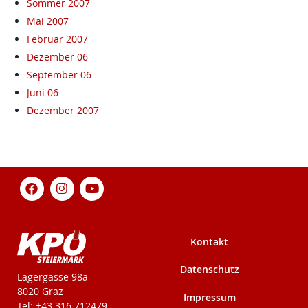
Sommer 2007
Mai 2007
Februar 2007
Dezember 06
September 06
Juni 06
Dezember 2007
Kontakt
Datenschutz
KPÖ-Steiermark
Lagergasse 98a
8020 Graz
Impressum
Tel: +43 316 712479