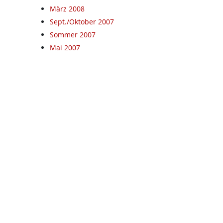
März 2008
Sept./Oktober 2007
Sommer 2007
Mai 2007
Februar 2007
Dezember 06
September 06
Juni 06
Dezember 2007
.at
Mehr auf kpoe-graz.at
Termine
Rat & Hilfe
Mieternotruf
Aus dem Gemeinderat
Stadtbezirke
MandatarInnen
Kontakt/Adressen