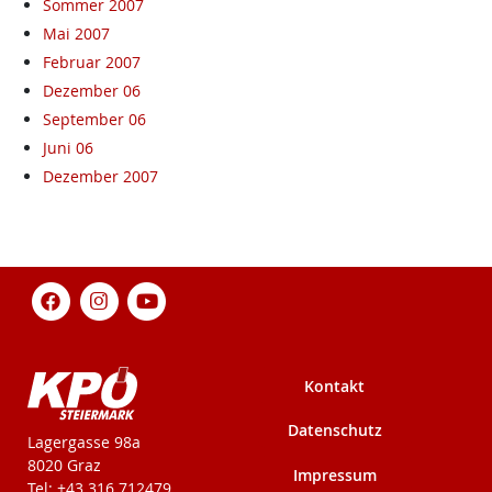
Sommer 2007
Mai 2007
Februar 2007
Dezember 06
September 06
Juni 06
Dezember 2007
Kontakt
Datenschutz
KPÖ-Steiermark
Lagergasse 98a
8020 Graz
Impressum
Tel: +43 316 712479