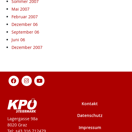
Sommer 2007
Mai 2007
Februar 2007
Dezember 06
September 06
Juni 06
Dezember 2007
Kontakt
Datenschutz
KPÖ-Steiermark
Lagergasse 98a
8020 Graz
Impressum
Tel: +43 316 712479