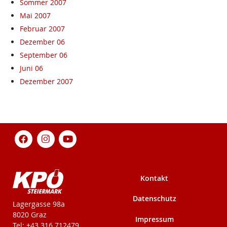
Sommer 2007
Mai 2007
Februar 2007
Dezember 06
September 06
Juni 06
Dezember 2007
Kontakt
Datenschutz
KPÖ-Steiermark
Lagergasse 98a
8020 Graz
Impressum
Tel: +43 316 712479