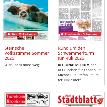
Steir. Volksstimme
Rund um den Schwammerlturm
Steirische
Rund um den
Volksstimme Sommer
Schwammerlturm
2026
Juni-Juli 2026
„Der Speck muss weg”
RE­GIO­NAL­ME­DI­UM
der
KPÖ Leo­ben für Leo­ben, St.
Mi­cha­el. St. Ste­fan, St. Pe­
ter, Niklas­dorf