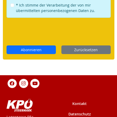
* Ich stimme der Verarbeitung der von mir
übermittelten personenbezogenen Daten zu.
Abonnieren
Zurücksetzen
Kontakt
Datenschutz
KPÖ-Steiermark
Lagergasse 98a