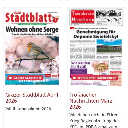
Grazer Stadtblatt
Trofaiacher Nachrichten
Grazer Stadtblatt April
Trofaiacher
2026
Nachrichten März
2026
Wild­blu­men­ak­ti­on 2026
Wir zie­hen nicht in EU­ren
Krieg Re­gio­nal­zei­tung der
KPÖ im PDF-For­mat zum