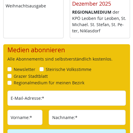
Dezember 2025
Weih­nachts­aus­ga­be
RE­GIO­NAL­ME­DI­UM
der
KPÖ Leo­ben für Leo­ben, St.
Mi­cha­el. St. Ste­fan, St. Pe­
ter, Niklas­dorf
Medien abonnieren
Alle Abonnements sind selbstverständlich kostenlos.
Newsletter
Steirische Volksstimme
Grazer Stadtblatt
Regionalmedium für meinen Bezirk
E-Mail-Adresse:*
Vorname:*
Nachname:*