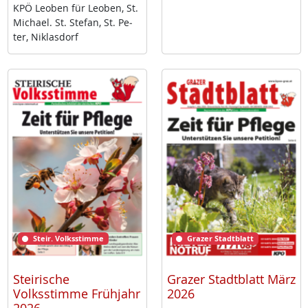
KPÖ Leo­ben für Leo­ben, St.
Mi­cha­el. St. Ste­fan, St. Pe­
ter, Niklas­dorf
Steir. Volksstimme
Grazer Stadtblatt
Steirische
Grazer Stadtblatt März
Volksstimme Frühjahr
2026