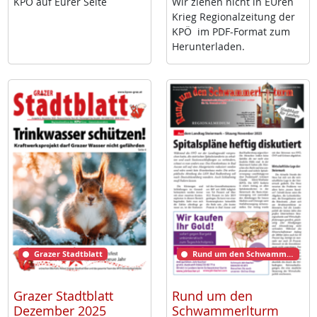
KPÖ auf Eu­rer Sei­te
Wir zie­hen nicht in EU­ren
Krieg Re­gio­nal­zei­tung der
KPÖ im PDF-For­mat zum
Her­un­ter­la­den.
Grazer Stadtblatt
Rund um den Schwammerlturm
Grazer Stadtblatt
Rund um den
Dezember 2025
Schwammerlturm