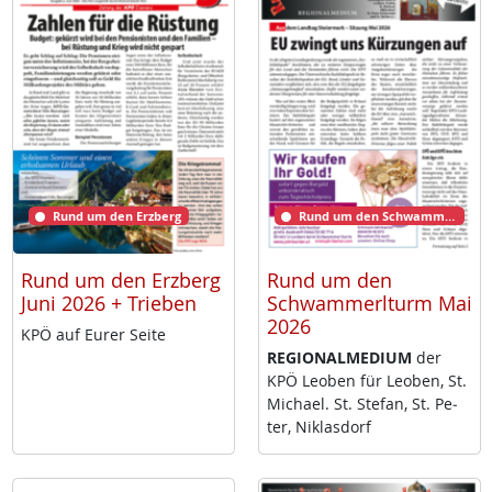
Rund um den Erzberg
Rund um den Schwammerlturm
Rund um den Erzberg
Rund um den
Juni 2026 + Trieben
Schwammerlturm Mai
2026
KPÖ auf Eu­rer Sei­te
RE­GIO­NAL­ME­DI­UM
der
KPÖ Leo­ben für Leo­ben, St.
Mi­cha­el. St. Ste­fan, St. Pe­
ter, Niklas­dorf