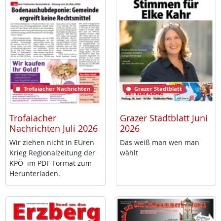
Trofaiacher Nachrichten
Grazer Stadtblatt
Trofaiacher
Grazer Stadtblatt Juni
Nachrichten Juli 2026
2026
Wir zie­hen nicht in EU­ren
Das weiß man wen man
Krieg Re­gio­nal­zei­tung der
wählt
KPÖ im PDF-For­mat zum
Her­un­ter­la­den.