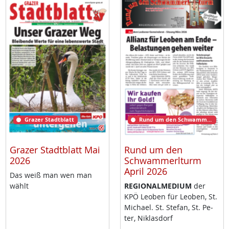
Grazer Stadtblatt
Rund um den Schwammerlturm
Grazer Stadtblatt Mai
Rund um den
2026
Schwammerlturm
April 2026
Das weiß man wen man
wählt
RE­GIO­NAL­ME­DI­UM
der
KPÖ Leo­ben für Leo­ben, St.
Mi­cha­el. St. Ste­fan, St. Pe­
ter, Niklas­dorf