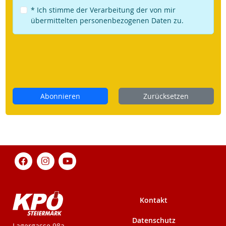
* Ich stimme der Verarbeitung der von mir
übermittelten personenbezogenen Daten zu.
Abonnieren
Zurücksetzen
Kontakt
Datenschutz
KPÖ-Steiermark
Lagergasse 98a