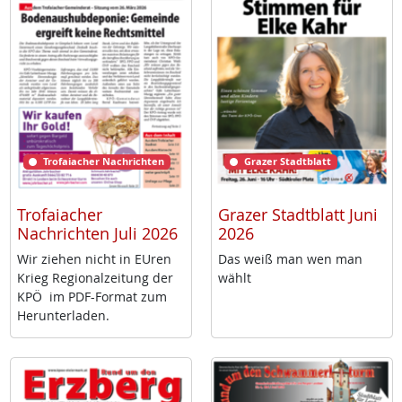
Trofaiacher Nachrichten
Grazer Stadtblatt
Trofaiacher
Grazer Stadtblatt Juni
Nachrichten Juli 2026
2026
Wir zie­hen nicht in EU­ren
Das weiß man wen man
Krieg Re­gio­nal­zei­tung der
wählt
KPÖ im PDF-For­mat zum
Her­un­ter­la­den.