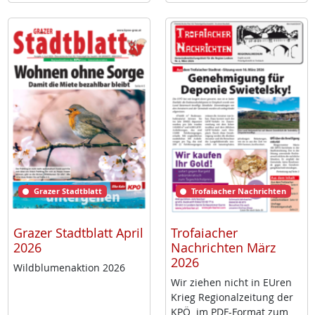
Grazer Stadtblatt
Trofaiacher Nachrichten
Grazer Stadtblatt April
Trofaiacher
2026
Nachrichten März
2026
Wild­blu­men­ak­ti­on 2026
Wir zie­hen nicht in EU­ren
Krieg Re­gio­nal­zei­tung der
KPÖ im PDF-For­mat zum