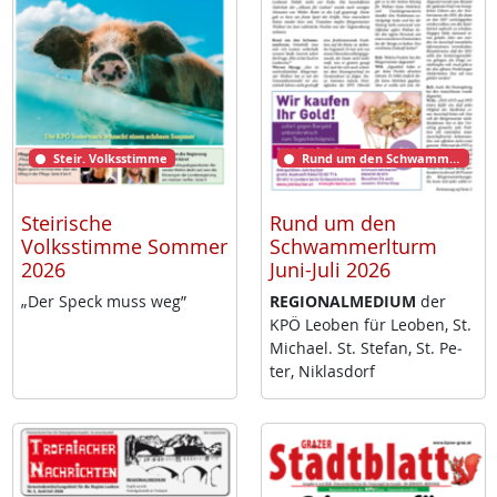
Steir. Volksstimme
Rund um den Schwammerlturm
Steirische
Rund um den
Volksstimme Sommer
Schwammerlturm
2026
Juni-Juli 2026
„Der Speck muss weg”
RE­GIO­NAL­ME­DI­UM
der
KPÖ Leo­ben für Leo­ben, St.
Mi­cha­el. St. Ste­fan, St. Pe­
ter, Niklas­dorf