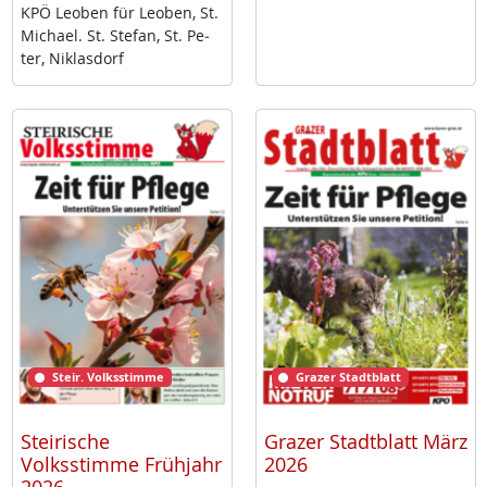
KPÖ Leo­ben für Leo­ben, St.
Mi­cha­el. St. Ste­fan, St. Pe­
ter, Niklas­dorf
Steir. Volksstimme
Grazer Stadtblatt
Steirische
Grazer Stadtblatt März
Volksstimme Frühjahr
2026