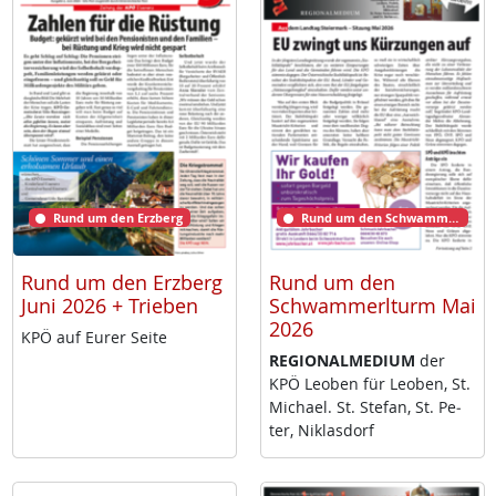
Rund um den Erzberg
Rund um den Schwammerlturm
Rund um den Erzberg
Rund um den
Juni 2026 + Trieben
Schwammerlturm Mai
2026
KPÖ auf Eu­rer Sei­te
RE­GIO­NAL­ME­DI­UM
der
KPÖ Leo­ben für Leo­ben, St.
Mi­cha­el. St. Ste­fan, St. Pe­
ter, Niklas­dorf