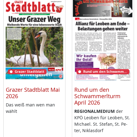
Grazer Stadtblatt
Rund um den Schwammerlturm
Grazer Stadtblatt Mai
Rund um den
2026
Schwammerlturm
April 2026
Das weiß man wen man
wählt
RE­GIO­NAL­ME­DI­UM
der
KPÖ Leo­ben für Leo­ben, St.
Mi­cha­el. St. Ste­fan, St. Pe­
ter, Niklas­dorf