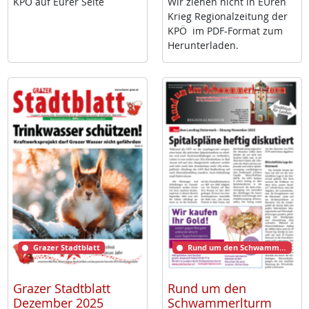
KPÖ auf Eu­rer Sei­te
Wir zie­hen nicht in EU­ren
Krieg Re­gio­nal­zei­tung der
KPÖ im PDF-For­mat zum
Her­un­ter­la­den.
Grazer Stadtblatt
Rund um den Schwammerlturm
Grazer Stadtblatt
Rund um den
Dezember 2025
Schwammerlturm