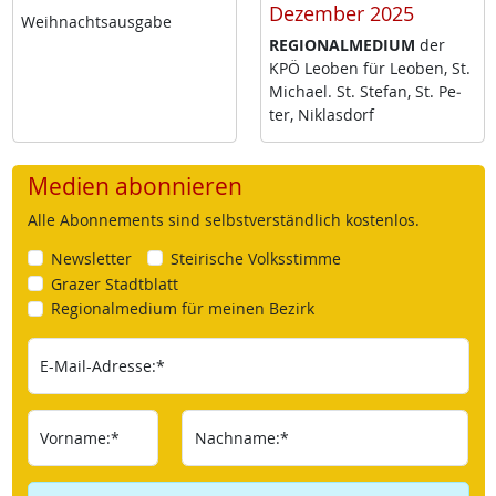
Dezember 2025
Weih­nachts­aus­ga­be
RE­GIO­NAL­ME­DI­UM
der
KPÖ Leo­ben für Leo­ben, St.
Mi­cha­el. St. Ste­fan, St. Pe­
ter, Niklas­dorf
Medien abonnieren
Alle Abonnements sind selbstverständlich kostenlos.
Newsletter
Steirische Volksstimme
Grazer Stadtblatt
Regionalmedium für meinen Bezirk
E-Mail-Adresse:*
Vorname:*
Nachname:*