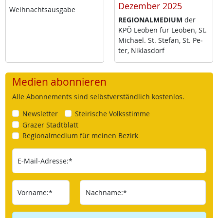
Dezember 2025
Weih­nachts­aus­ga­be
RE­GIO­NAL­ME­DI­UM
der
KPÖ Leo­ben für Leo­ben, St.
Mi­cha­el. St. Ste­fan, St. Pe­
ter, Niklas­dorf
Medien abonnieren
Alle Abonnements sind selbstverständlich kostenlos.
Newsletter
Steirische Volksstimme
Grazer Stadtblatt
Regionalmedium für meinen Bezirk
E-Mail-Adresse:*
Vorname:*
Nachname:*