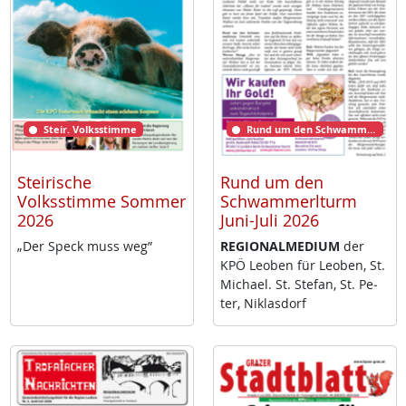
Steir. Volksstimme
Rund um den Schwammerlturm
Steirische
Rund um den
Volksstimme Sommer
Schwammerlturm
2026
Juni-Juli 2026
„Der Speck muss weg”
RE­GIO­NAL­ME­DI­UM
der
KPÖ Leo­ben für Leo­ben, St.
Mi­cha­el. St. Ste­fan, St. Pe­
ter, Niklas­dorf