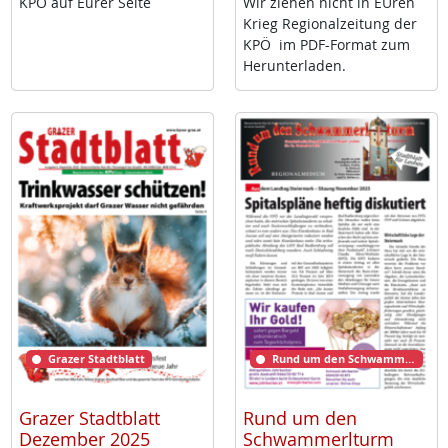
KPÖ auf Eu­rer Sei­te
Wir zie­hen nicht in EU­ren
Krieg Re­gio­nal­zei­tung der
KPÖ im PDF-For­mat zum
Her­un­ter­la­den.
Grazer Stadtblatt
Rund um den Schwammerlturm
Grazer Stadtblatt
Rund um den
Dezember 2025
Schwammerlturm