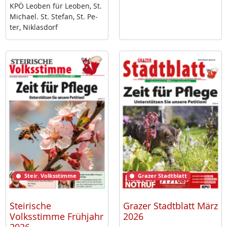
KPÖ Leo­ben für Leo­ben, St.
Mi­cha­el. St. Ste­fan, St. Pe­
ter, Niklas­dorf
Steir. Volksstimme
Grazer Stadtblatt
Steirische
Grazer Stadtblatt März
Volksstimme Frühjahr
2026