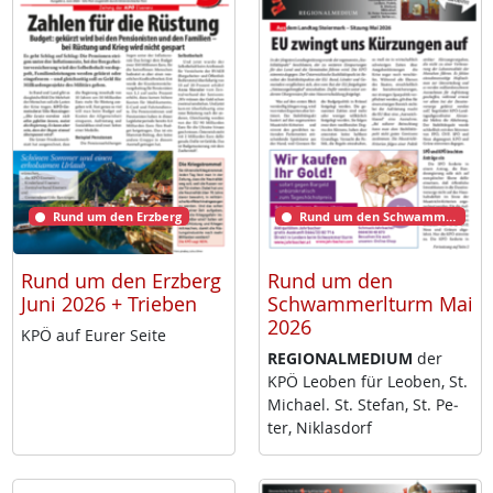
Rund um den Erzberg
Rund um den Schwammerlturm
Rund um den Erzberg
Rund um den
Juni 2026 + Trieben
Schwammerlturm Mai
2026
KPÖ auf Eu­rer Sei­te
RE­GIO­NAL­ME­DI­UM
der
KPÖ Leo­ben für Leo­ben, St.
Mi­cha­el. St. Ste­fan, St. Pe­
ter, Niklas­dorf