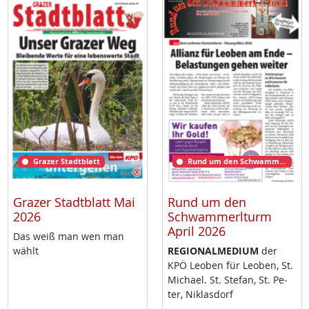
Grazer Stadtblatt
Rund um den Schwammerlturm
Grazer Stadtblatt Mai
Rund um den
2026
Schwammerlturm
April 2026
Das weiß man wen man
wählt
RE­GIO­NAL­ME­DI­UM
der
KPÖ Leo­ben für Leo­ben, St.
Mi­cha­el. St. Ste­fan, St. Pe­
ter, Niklas­dorf