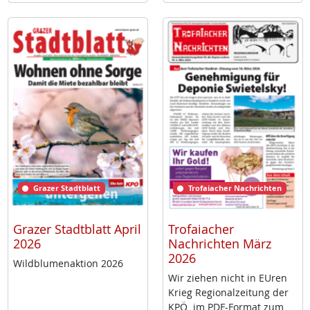
Grazer Stadtblatt
Trofaiacher Nachrichten
Grazer Stadtblatt April
Trofaiacher
2026
Nachrichten März
2026
Wild­blu­men­ak­ti­on 2026
Wir zie­hen nicht in EU­ren
Krieg Re­gio­nal­zei­tung der
KPÖ im PDF-For­mat zum