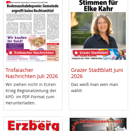
Trofaiacher Nachrichten
Grazer Stadtblatt
Trofaiacher
Grazer Stadtblatt Juni
Nachrichten Juli 2026
2026
Wir zie­hen nicht in EU­ren
Das weiß man wen man
Krieg Re­gio­nal­zei­tung der
wählt
KPÖ im PDF-For­mat zum
Her­un­ter­la­den.