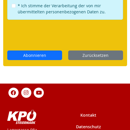
* Ich stimme der Verarbeitung der von mir
übermittelten personenbezogenen Daten zu.
Abonnieren
Zurücksetzen
Kontakt
Datenschutz
KPÖ-Steiermark
Lagergasse 98a