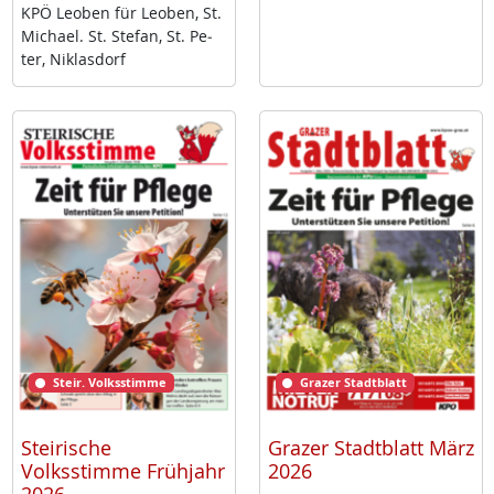
KPÖ Leo­ben für Leo­ben, St.
Mi­cha­el. St. Ste­fan, St. Pe­
ter, Niklas­dorf
Steir. Volksstimme
Grazer Stadtblatt
Steirische
Grazer Stadtblatt März
Volksstimme Frühjahr
2026