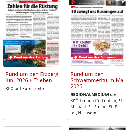
Rund um den Erzberg
Rund um den Schwammerlturm
Rund um den Erzberg
Rund um den
Juni 2026 + Trieben
Schwammerlturm Mai
2026
KPÖ auf Eu­rer Sei­te
RE­GIO­NAL­ME­DI­UM
der
KPÖ Leo­ben für Leo­ben, St.
Mi­cha­el. St. Ste­fan, St. Pe­
ter, Niklas­dorf