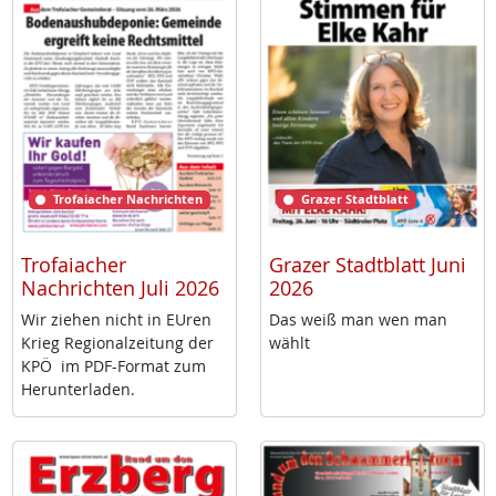
Trofaiacher Nachrichten
Grazer Stadtblatt
Trofaiacher
Grazer Stadtblatt Juni
Nachrichten Juli 2026
2026
Wir zie­hen nicht in EU­ren
Das weiß man wen man
Krieg Re­gio­nal­zei­tung der
wählt
KPÖ im PDF-For­mat zum
Her­un­ter­la­den.