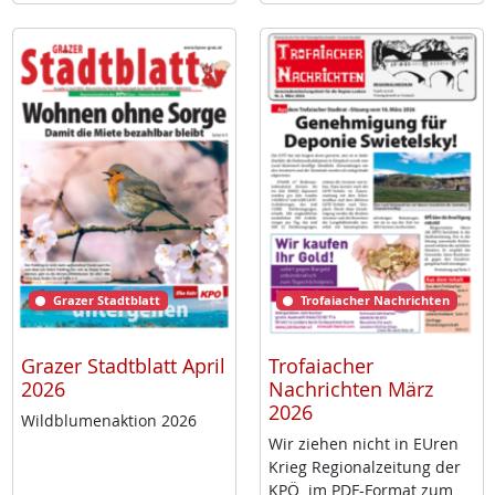
Grazer Stadtblatt
Trofaiacher Nachrichten
Grazer Stadtblatt April
Trofaiacher
2026
Nachrichten März
2026
Wild­blu­men­ak­ti­on 2026
Wir zie­hen nicht in EU­ren
Krieg Re­gio­nal­zei­tung der
KPÖ im PDF-For­mat zum