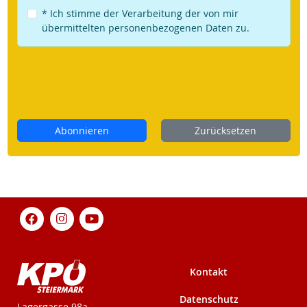
* Ich stimme der Verarbeitung der von mir
übermittelten personenbezogenen Daten zu.
Abonnieren
Zurücksetzen
Kontakt
Datenschutz
KPÖ-Steiermark
Lagergasse 98a