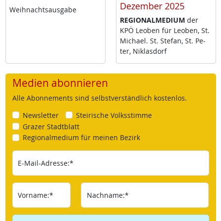
Dezember 2025
Weih­nachts­aus­ga­be
RE­GIO­NAL­ME­DI­UM
der
KPÖ Leo­ben für Leo­ben, St.
Mi­cha­el. St. Ste­fan, St. Pe­
ter, Niklas­dorf
Medien abonnieren
Alle Abonnements sind selbstverständlich kostenlos.
Newsletter
Steirische Volksstimme
Grazer Stadtblatt
Regionalmedium für meinen Bezirk
E-Mail-Adresse:*
Vorname:*
Nachname:*