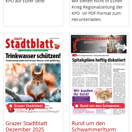
KPÖ auf Eu­rer Sei­te
Wir zie­hen nicht in EU­ren
Krieg Re­gio­nal­zei­tung der
KPÖ im PDF-For­mat zum
Her­un­ter­la­den.
Grazer Stadtblatt
Rund um den Schwammerlturm
Grazer Stadtblatt
Rund um den
Dezember 2025
Schwammerlturm