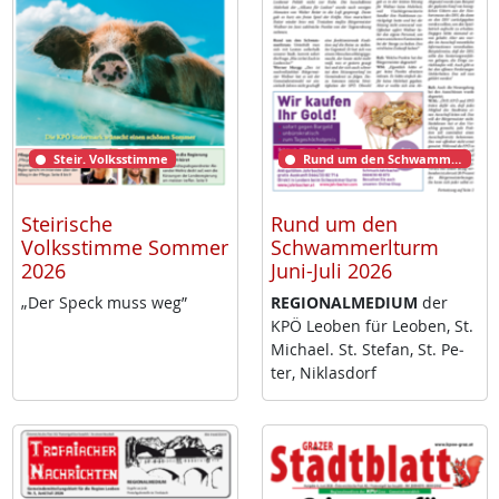
Steir. Volksstimme
Rund um den Schwammerlturm
Steirische
Rund um den
Volksstimme Sommer
Schwammerlturm
2026
Juni-Juli 2026
„Der Speck muss weg”
RE­GIO­NAL­ME­DI­UM
der
KPÖ Leo­ben für Leo­ben, St.
Mi­cha­el. St. Ste­fan, St. Pe­
ter, Niklas­dorf