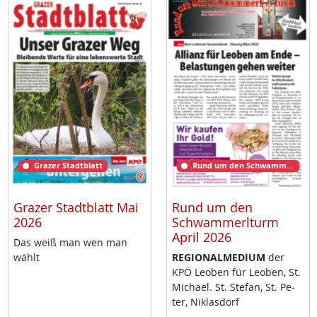
Grazer Stadtblatt
Rund um den Schwammerlturm
Grazer Stadtblatt Mai
Rund um den
2026
Schwammerlturm
April 2026
Das weiß man wen man
wählt
RE­GIO­NAL­ME­DI­UM
der
KPÖ Leo­ben für Leo­ben, St.
Mi­cha­el. St. Ste­fan, St. Pe­
ter, Niklas­dorf