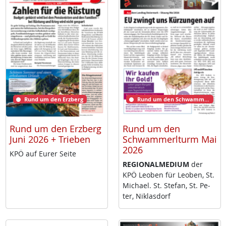
Rund um den Erzberg
Rund um den Schwammerlturm
Rund um den Erzberg
Rund um den
Juni 2026 + Trieben
Schwammerlturm Mai
2026
KPÖ auf Eu­rer Sei­te
RE­GIO­NAL­ME­DI­UM
der
KPÖ Leo­ben für Leo­ben, St.
Mi­cha­el. St. Ste­fan, St. Pe­
ter, Niklas­dorf