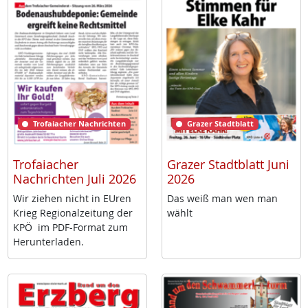
Trofaiacher Nachrichten
Grazer Stadtblatt
Trofaiacher
Grazer Stadtblatt Juni
Nachrichten Juli 2026
2026
Wir zie­hen nicht in EU­ren
Das weiß man wen man
Krieg Re­gio­nal­zei­tung der
wählt
KPÖ im PDF-For­mat zum
Her­un­ter­la­den.