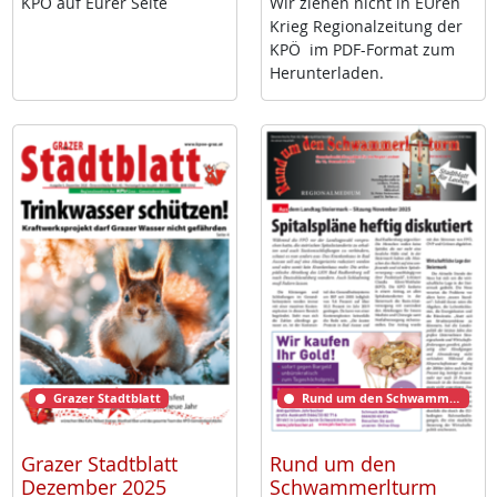
KPÖ auf Eu­rer Sei­te
Wir zie­hen nicht in EU­ren
Krieg Re­gio­nal­zei­tung der
KPÖ im PDF-For­mat zum
Her­un­ter­la­den.
Grazer Stadtblatt
Rund um den Schwammerlturm
Grazer Stadtblatt
Rund um den
Dezember 2025
Schwammerlturm