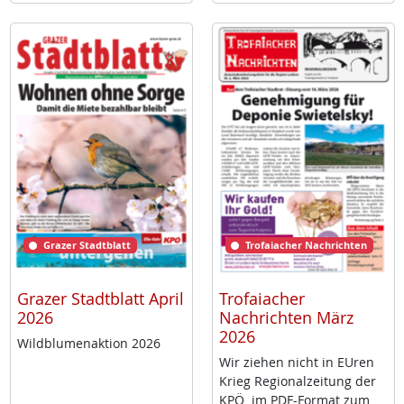
Grazer Stadtblatt
Trofaiacher Nachrichten
Grazer Stadtblatt April
Trofaiacher
2026
Nachrichten März
2026
Wild­blu­men­ak­ti­on 2026
Wir zie­hen nicht in EU­ren
Krieg Re­gio­nal­zei­tung der
KPÖ im PDF-For­mat zum