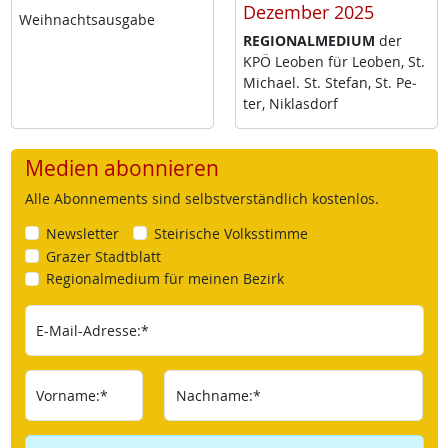
Dezember 2025
Weih­nachts­aus­ga­be
RE­GIO­NAL­ME­DI­UM
der
KPÖ Leo­ben für Leo­ben, St.
Mi­cha­el. St. Ste­fan, St. Pe­
ter, Niklas­dorf
Medien abonnieren
Alle Abonnements sind selbstverständlich kostenlos.
Newsletter
Steirische Volksstimme
Grazer Stadtblatt
Regionalmedium für meinen Bezirk
E-Mail-Adresse:*
Vorname:*
Nachname:*