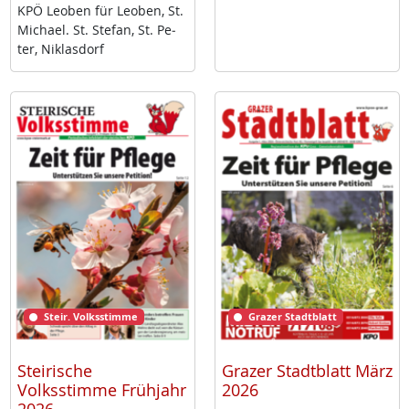
KPÖ Leo­ben für Leo­ben, St.
Mi­cha­el. St. Ste­fan, St. Pe­
ter, Niklas­dorf
Steir. Volksstimme
Grazer Stadtblatt
Steirische
Grazer Stadtblatt März
Volksstimme Frühjahr
2026