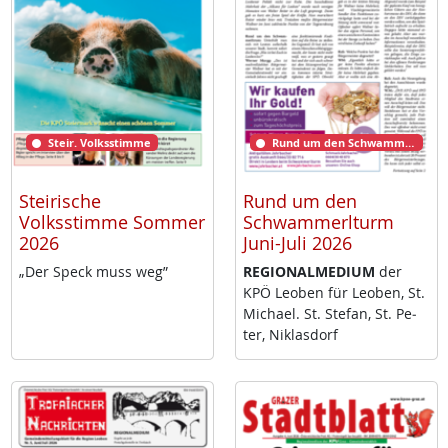
Steir. Volksstimme
Rund um den Schwammerlturm
Steirische
Rund um den
Volksstimme Sommer
Schwammerlturm
2026
Juni-Juli 2026
„Der Speck muss weg”
RE­GIO­NAL­ME­DI­UM
der
KPÖ Leo­ben für Leo­ben, St.
Mi­cha­el. St. Ste­fan, St. Pe­
ter, Niklas­dorf