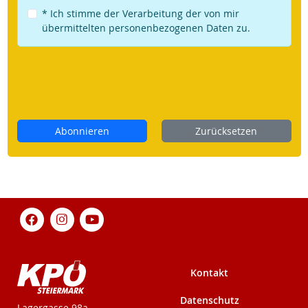
* Ich stimme der Verarbeitung der von mir
übermittelten personenbezogenen Daten zu.
Abonnieren
Zurücksetzen
Kontakt
Datenschutz
KPÖ-Steiermark
Lagergasse 98a