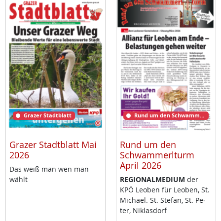
Grazer Stadtblatt
Rund um den Schwammerlturm
Grazer Stadtblatt Mai
Rund um den
2026
Schwammerlturm
April 2026
Das weiß man wen man
wählt
RE­GIO­NAL­ME­DI­UM
der
KPÖ Leo­ben für Leo­ben, St.
Mi­cha­el. St. Ste­fan, St. Pe­
ter, Niklas­dorf