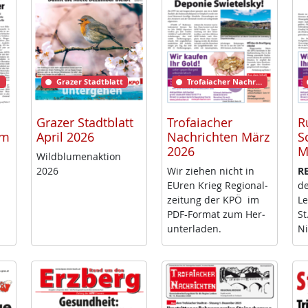
Grazer Stadtblatt
Trofaiacher Nachrichten
Grazer Stadtblatt
Trofaiacher
R
rm
April 2026
Nachrichten März
S
2026
M
Wild­blu­men­ak­ti­on
2026
Wir zie­hen nicht in
RE
EU­ren Krieg Re­gio­nal­
de
zei­tung der KPÖ im
Le
PDF-For­mat zum Her­
St
un­ter­la­den.
Ni