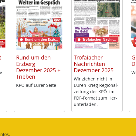
Rund um den Erzberg
Trofaiacher Nachrichten
t
Rund um den
Trofaiacher
G
Erzberg
Nachrichten
D
Dezember 2025 +
Dezember 2025
me
We
Trieben
Wir zie­hen nicht in
KPÖ auf Eu­rer Sei­te
EU­ren Krieg Re­gio­nal­
zei­tung der KPÖ im
PDF-For­mat zum Her­
un­ter­la­den.
nlos.