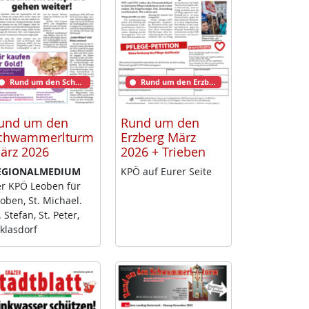
Rund um den Schwammerlturm
Rund um den Erzberg
und um den
Rund um den
chwammerlturm
Erzberg März
ärz 2026
2026 + Trieben
­GIO­NAL­ME­DI­UM
KPÖ auf Eu­rer Sei­te
r KPÖ Leo­ben für
o­ben, St. Mi­cha­el.
. Ste­fan, St. Pe­ter,
klas­dorf