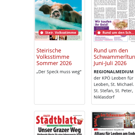
Steir. Volksstimme
Rund um den Schwammerlturm
Steirische
Rund um den
Volksstimme
Schwammerltu
Sommer 2026
Juni-Juli 2026
„Der Speck muss weg”
RE­GIO­NAL­ME­DI­UM
der KPÖ Leo­ben für
Leo­ben, St. Mi­cha­el.
St. Ste­fan, St. Pe­ter,
Niklas­dorf