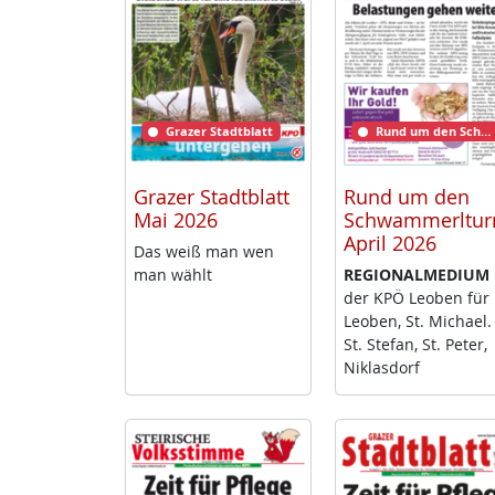
Grazer Stadtblatt
Rund um den Schwammerlturm
Grazer Stadtblatt
Rund um den
Mai 2026
Schwammerltu
April 2026
Das weiß man wen
man wählt
RE­GIO­NAL­ME­DI­UM
der KPÖ Leo­ben für
Leo­ben, St. Mi­cha­el.
St. Ste­fan, St. Pe­ter,
Niklas­dorf