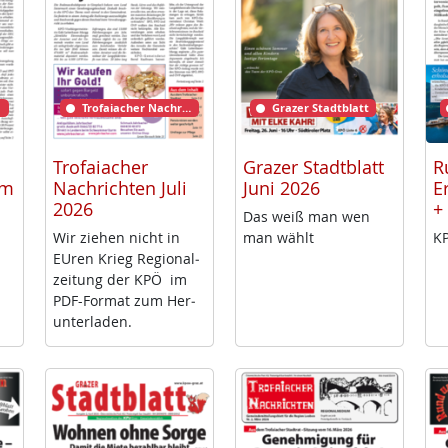
Trofaiacher Nachrichten
Grazer Stadtblatt
Trofaiacher
Grazer Stadtblatt
R
rm
Nachrichten Juli
Juni 2026
E
2026
+
Das weiß man wen
Wir zie­hen nicht in
man wählt
KP
EU­ren Krieg Re­gio­nal­
zei­tung der KPÖ im
PDF-For­mat zum Her­
un­ter­la­den.