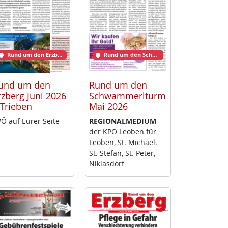
Rund um den Erzberg
Rund um den Schwammerlturm
und um den
Rund um den
rzberg Juni 2026
Schwammerlturm
 Trieben
Mai 2026
Ö auf Eu­rer Sei­te
RE­GIO­NAL­ME­DI­UM
der KPÖ Leo­ben für
Leo­ben, St. Mi­cha­el.
St. Ste­fan, St. Pe­ter,
Niklas­dorf