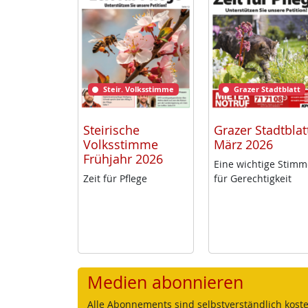
Steir. Volksstimme
Grazer Stadtblatt
Steirische
Grazer Stadtblat
Volksstimme
März 2026
Frühjahr 2026
Ei­ne wich­ti­ge Stim­
Zeit für Pf­le­ge
für Ge­rech­tig­keit
Medien abonnieren
Alle Abonnements sind selbstverständlich koste