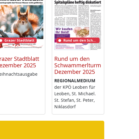
Grazer Stadtblatt
Rund um den Schwammerlturm
razer Stadtblatt
Rund um den
ezember 2025
Schwammerlturm
Dezember 2025
ih­nachts­aus­ga­be
RE­GIO­NAL­ME­DI­UM
der KPÖ Leo­ben für
Leo­ben, St. Mi­cha­el.
St. Ste­fan, St. Pe­ter,
Niklas­dorf