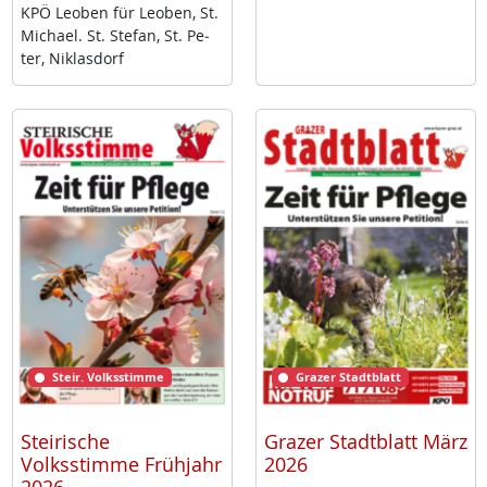
KPÖ Leo­ben für Leo­ben, St.
Mi­cha­el. St. Ste­fan, St. Pe­
ter, Niklas­dorf
Steir. Volksstimme
Grazer Stadtblatt
Steirische
Grazer Stadtblatt März
Volksstimme Frühjahr
2026