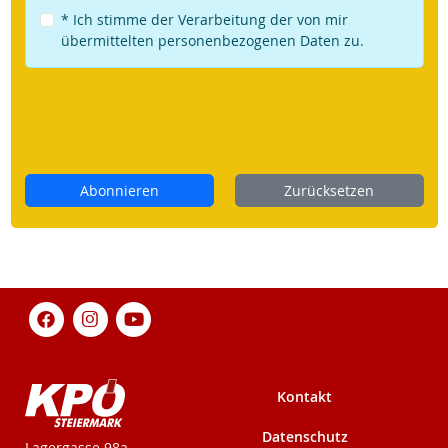
* Ich stimme der Verarbeitung der von mir
übermittelten personenbezogenen Daten zu.
Abonnieren
Zurücksetzen
Kontakt
Datenschutz
KPÖ-Steiermark
Lagergasse 98a