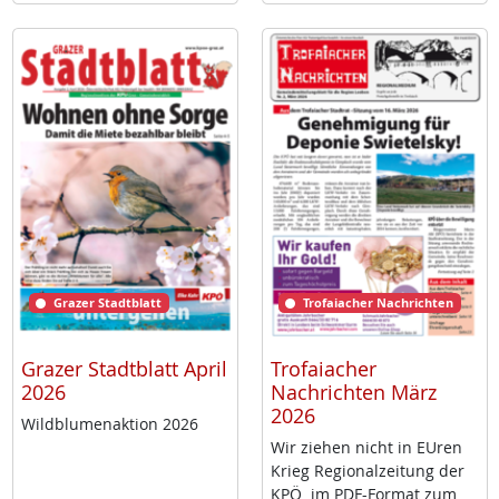
Grazer Stadtblatt
Trofaiacher Nachrichten
Grazer Stadtblatt April
Trofaiacher
2026
Nachrichten März
2026
Wild­blu­men­ak­ti­on 2026
Wir zie­hen nicht in EU­ren
Krieg Re­gio­nal­zei­tung der
KPÖ im PDF-For­mat zum