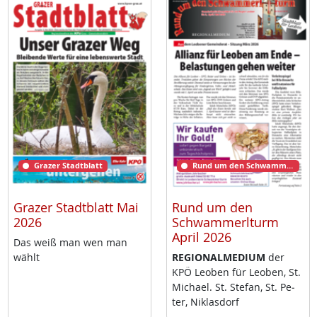
Grazer Stadtblatt
Rund um den Schwammerlturm
Grazer Stadtblatt Mai
Rund um den
2026
Schwammerlturm
April 2026
Das weiß man wen man
wählt
RE­GIO­NAL­ME­DI­UM
der
KPÖ Leo­ben für Leo­ben, St.
Mi­cha­el. St. Ste­fan, St. Pe­
ter, Niklas­dorf