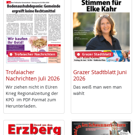
Trofaiacher Nachrichten
Grazer Stadtblatt
Trofaiacher
Grazer Stadtblatt Juni
Nachrichten Juli 2026
2026
Wir zie­hen nicht in EU­ren
Das weiß man wen man
Krieg Re­gio­nal­zei­tung der
wählt
KPÖ im PDF-For­mat zum
Her­un­ter­la­den.