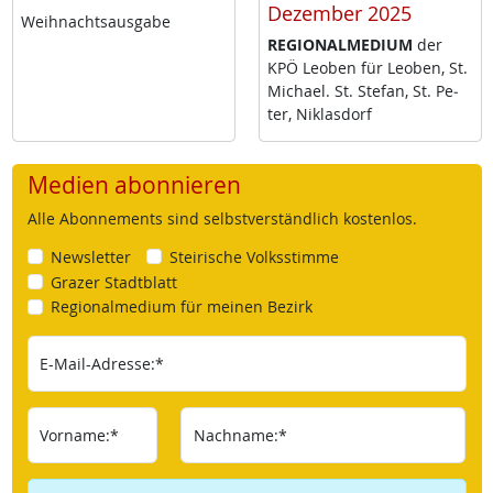
Dezember 2025
Weih­nachts­aus­ga­be
RE­GIO­NAL­ME­DI­UM
der
KPÖ Leo­ben für Leo­ben, St.
Mi­cha­el. St. Ste­fan, St. Pe­
ter, Niklas­dorf
Medien abonnieren
Alle Abonnements sind selbstverständlich kostenlos.
Newsletter
Steirische Volksstimme
Grazer Stadtblatt
Regionalmedium für meinen Bezirk
E-Mail-Adresse:*
Vorname:*
Nachname:*