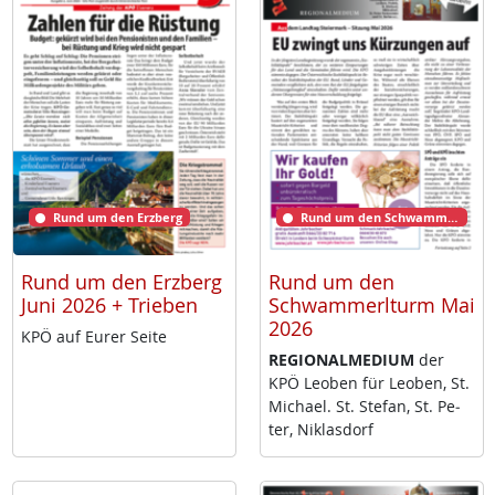
Rund um den Erzberg
Rund um den Schwammerlturm
Rund um den Erzberg
Rund um den
Juni 2026 + Trieben
Schwammerlturm Mai
2026
KPÖ auf Eu­rer Sei­te
RE­GIO­NAL­ME­DI­UM
der
KPÖ Leo­ben für Leo­ben, St.
Mi­cha­el. St. Ste­fan, St. Pe­
ter, Niklas­dorf