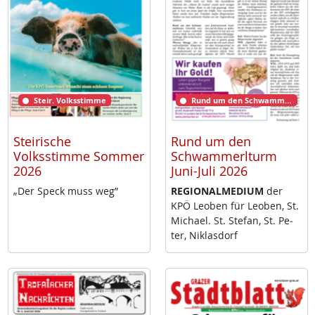
Steir. Volksstimme
Rund um den Schwammerlturm
Steirische
Rund um den
Volksstimme Sommer
Schwammerlturm
2026
Juni-Juli 2026
„Der Speck muss weg”
RE­GIO­NAL­ME­DI­UM
der
KPÖ Leo­ben für Leo­ben, St.
Mi­cha­el. St. Ste­fan, St. Pe­
ter, Niklas­dorf