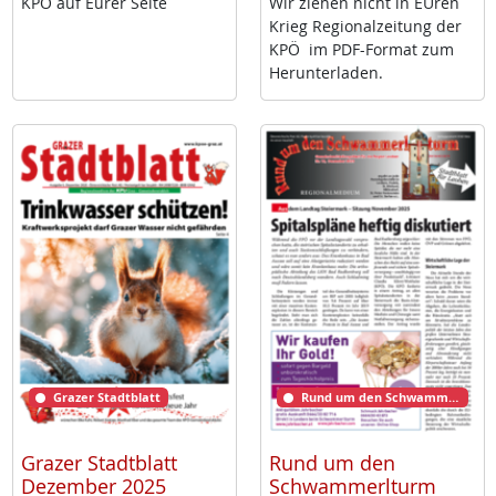
KPÖ auf Eu­rer Sei­te
Wir zie­hen nicht in EU­ren
Krieg Re­gio­nal­zei­tung der
KPÖ im PDF-For­mat zum
Her­un­ter­la­den.
Grazer Stadtblatt
Rund um den Schwammerlturm
Grazer Stadtblatt
Rund um den
Dezember 2025
Schwammerlturm