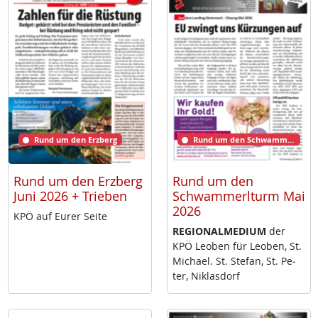
Rund um den Erzberg
Rund um den Schwammerlturm
Rund um den Erzberg
Rund um den
Juni 2026 + Trieben
Schwammerlturm Mai
2026
KPÖ auf Eu­rer Sei­te
RE­GIO­NAL­ME­DI­UM
der
KPÖ Leo­ben für Leo­ben, St.
Mi­cha­el. St. Ste­fan, St. Pe­
ter, Niklas­dorf