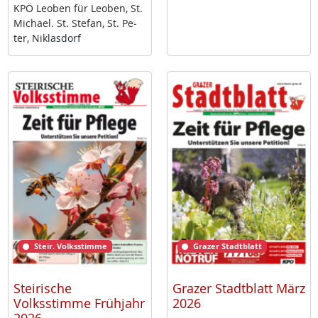
KPÖ Leo­ben für Leo­ben, St.
Mi­cha­el. St. Ste­fan, St. Pe­
ter, Niklas­dorf
Steir. Volksstimme
Grazer Stadtblatt
Steirische
Grazer Stadtblatt März
Volksstimme Frühjahr
2026