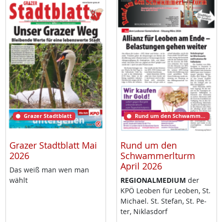
Grazer Stadtblatt
Rund um den Schwammerlturm
Grazer Stadtblatt Mai
Rund um den
2026
Schwammerlturm
April 2026
Das weiß man wen man
wählt
RE­GIO­NAL­ME­DI­UM
der
KPÖ Leo­ben für Leo­ben, St.
Mi­cha­el. St. Ste­fan, St. Pe­
ter, Niklas­dorf