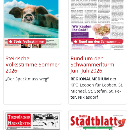
Steir. Volksstimme
Rund um den Schwammerlturm
Steirische
Rund um den
Volksstimme Sommer
Schwammerlturm
2026
Juni-Juli 2026
„Der Speck muss weg”
RE­GIO­NAL­ME­DI­UM
der
KPÖ Leo­ben für Leo­ben, St.
Mi­cha­el. St. Ste­fan, St. Pe­
ter, Niklas­dorf