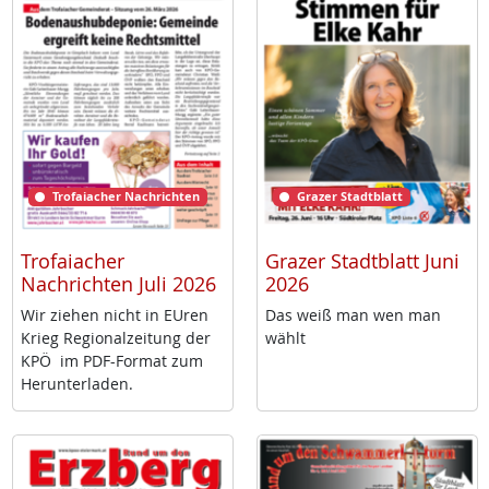
Trofaiacher Nachrichten
Grazer Stadtblatt
Trofaiacher
Grazer Stadtblatt Juni
Nachrichten Juli 2026
2026
Wir zie­hen nicht in EU­ren
Das weiß man wen man
Krieg Re­gio­nal­zei­tung der
wählt
KPÖ im PDF-For­mat zum
Her­un­ter­la­den.