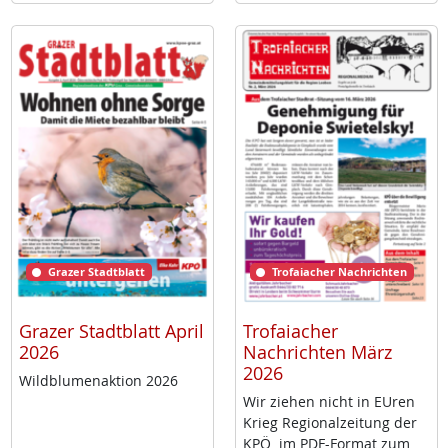
Grazer Stadtblatt
Trofaiacher Nachrichten
Grazer Stadtblatt April
Trofaiacher
2026
Nachrichten März
2026
Wild­blu­men­ak­ti­on 2026
Wir zie­hen nicht in EU­ren
Krieg Re­gio­nal­zei­tung der
KPÖ im PDF-For­mat zum