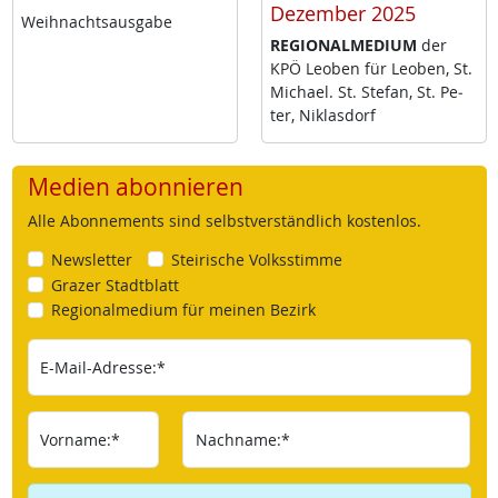
Dezember 2025
Weih­nachts­aus­ga­be
RE­GIO­NAL­ME­DI­UM
der
KPÖ Leo­ben für Leo­ben, St.
Mi­cha­el. St. Ste­fan, St. Pe­
ter, Niklas­dorf
Medien abonnieren
Alle Abonnements sind selbstverständlich kostenlos.
Newsletter
Steirische Volksstimme
Grazer Stadtblatt
Regionalmedium für meinen Bezirk
E-Mail-Adresse:*
Vorname:*
Nachname:*