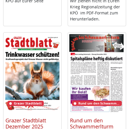
KPÖ auf Eu­rer Sei­te
Wir zie­hen nicht in EU­ren
Krieg Re­gio­nal­zei­tung der
KPÖ im PDF-For­mat zum
Her­un­ter­la­den.
Grazer Stadtblatt
Rund um den Schwammerlturm
Grazer Stadtblatt
Rund um den
Dezember 2025
Schwammerlturm