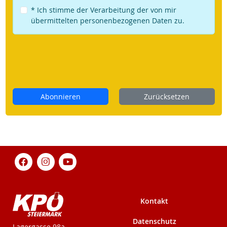
* Ich stimme der Verarbeitung der von mir
übermittelten personenbezogenen Daten zu.
Abonnieren
Zurücksetzen
Kontakt
Datenschutz
KPÖ-Steiermark
Lagergasse 98a