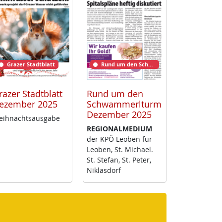
Grazer Stadtblatt
Rund um den Schwammerlturm
razer Stadtblatt
Rund um den
ezember 2025
Schwammerlturm
Dezember 2025
ih­nachts­aus­ga­be
RE­GIO­NAL­ME­DI­UM
der KPÖ Leo­ben für
Leo­ben, St. Mi­cha­el.
St. Ste­fan, St. Pe­ter,
Niklas­dorf