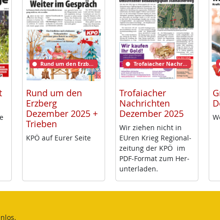
Rund um den Erzberg
Trofaiacher Nachrichten
t
Rund um den
Trofaiacher
G
Erzberg
Nachrichten
D
Dezember 2025 +
Dezember 2025
me
We
Trieben
Wir zie­hen nicht in
KPÖ auf Eu­rer Sei­te
EU­ren Krieg Re­gio­nal­
zei­tung der KPÖ im
PDF-For­mat zum Her­
un­ter­la­den.
nlos.