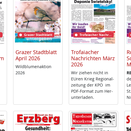
Grazer Stadtblatt
Trofaiacher Nachrichten
Grazer Stadtblatt
Trofaiacher
R
rm
April 2026
Nachrichten März
S
2026
M
Wild­blu­men­ak­ti­on
2026
Wir zie­hen nicht in
RE
EU­ren Krieg Re­gio­nal­
de
zei­tung der KPÖ im
Le
PDF-For­mat zum Her­
St
un­ter­la­den.
Ni