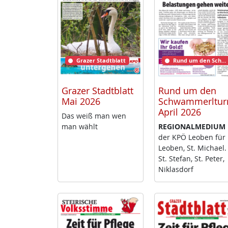
Grazer Stadtblatt
Rund um den Schwammerlturm
Grazer Stadtblatt
Rund um den
Mai 2026
Schwammerltu
April 2026
Das weiß man wen
man wählt
RE­GIO­NAL­ME­DI­UM
der KPÖ Leo­ben für
Leo­ben, St. Mi­cha­el.
St. Ste­fan, St. Pe­ter,
Niklas­dorf