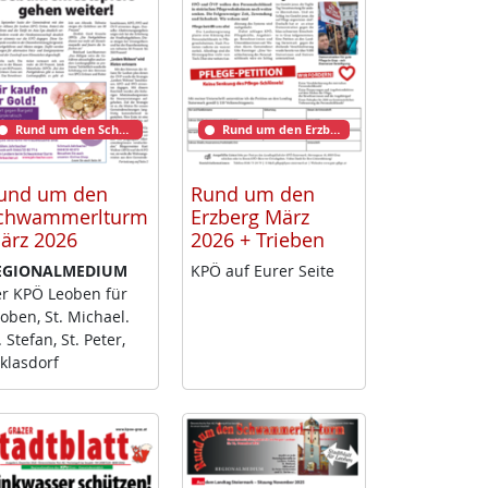
Rund um den Schwammerlturm
Rund um den Erzberg
und um den
Rund um den
chwammerlturm
Erzberg März
ärz 2026
2026 + Trieben
­GIO­NAL­ME­DI­UM
KPÖ auf Eu­rer Sei­te
r KPÖ Leo­ben für
o­ben, St. Mi­cha­el.
. Ste­fan, St. Pe­ter,
klas­dorf