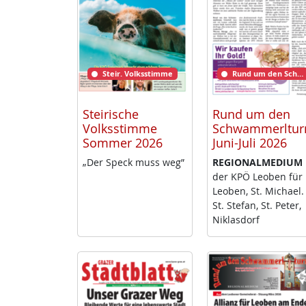
Steir. Volksstimme
Rund um den Schwammerlturm
Steirische
Rund um den
Volksstimme
Schwammerltu
Sommer 2026
Juni-Juli 2026
„Der Speck muss weg”
RE­GIO­NAL­ME­DI­UM
der KPÖ Leo­ben für
Leo­ben, St. Mi­cha­el.
St. Ste­fan, St. Pe­ter,
Niklas­dorf