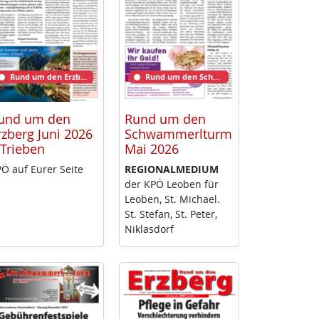
Rund um den Erzberg
Rund um den Schwammerlturm
und um den
Rund um den
rzberg Juni 2026
Schwammerlturm
 Trieben
Mai 2026
Ö auf Eu­rer Sei­te
RE­GIO­NAL­ME­DI­UM
der KPÖ Leo­ben für
Leo­ben, St. Mi­cha­el.
St. Ste­fan, St. Pe­ter,
Niklas­dorf