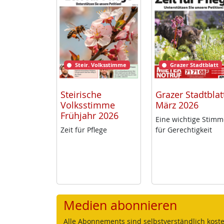
Steir. Volksstimme
Grazer Stadtblatt
Steirische
Grazer Stadtblat
Volksstimme
März 2026
Frühjahr 2026
Ei­ne wich­ti­ge Stim­
Zeit für Pf­le­ge
für Ge­rech­tig­keit
Medien abonnieren
Alle Abonnements sind selbstverständlich koste