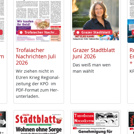
Trofaiacher Nachrichten
Grazer Stadtblatt
Trofaiacher
Grazer Stadtblatt
R
rm
Nachrichten Juli
Juni 2026
E
2026
+
Das weiß man wen
Wir zie­hen nicht in
man wählt
KP
EU­ren Krieg Re­gio­nal­
zei­tung der KPÖ im
PDF-For­mat zum Her­
un­ter­la­den.