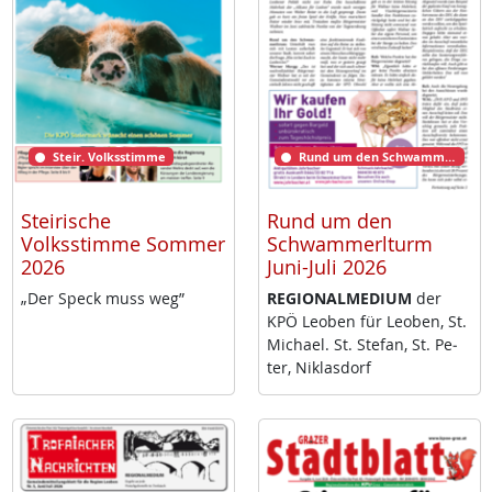
Steir. Volksstimme
Rund um den Schwammerlturm
Steirische
Rund um den
Volksstimme Sommer
Schwammerlturm
2026
Juni-Juli 2026
„Der Speck muss weg”
RE­GIO­NAL­ME­DI­UM
der
KPÖ Leo­ben für Leo­ben, St.
Mi­cha­el. St. Ste­fan, St. Pe­
ter, Niklas­dorf