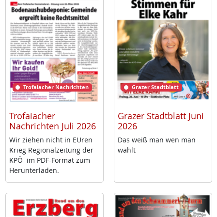
Trofaiacher Nachrichten
Grazer Stadtblatt
Trofaiacher
Grazer Stadtblatt Juni
Nachrichten Juli 2026
2026
Wir zie­hen nicht in EU­ren
Das weiß man wen man
Krieg Re­gio­nal­zei­tung der
wählt
KPÖ im PDF-For­mat zum
Her­un­ter­la­den.