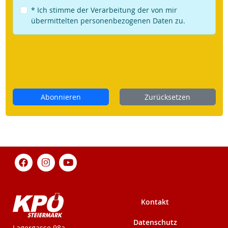
* Ich stimme der Verarbeitung der von mir
übermittelten personenbezogenen Daten zu.
Abonnieren
Zurücksetzen
Kontakt
Datenschutz
KPÖ-Steiermark
Lagergasse 98a