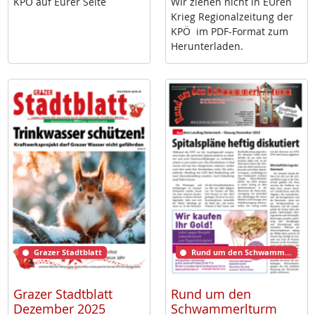
KPÖ auf Eu­rer Sei­te
Wir zie­hen nicht in EU­ren
Krieg Re­gio­nal­zei­tung der
KPÖ im PDF-For­mat zum
Her­un­ter­la­den.
Grazer Stadtblatt
Rund um den Schwammerlturm
Grazer Stadtblatt
Rund um den
Dezember 2025
Schwammerlturm