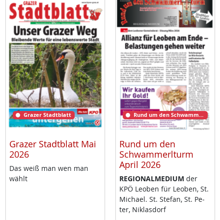
Grazer Stadtblatt
Rund um den Schwammerlturm
Grazer Stadtblatt Mai
Rund um den
2026
Schwammerlturm
April 2026
Das weiß man wen man
wählt
RE­GIO­NAL­ME­DI­UM
der
KPÖ Leo­ben für Leo­ben, St.
Mi­cha­el. St. Ste­fan, St. Pe­
ter, Niklas­dorf