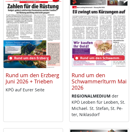
Rund um den Erzberg
Rund um den Schwammerlturm
Rund um den Erzberg
Rund um den
Juni 2026 + Trieben
Schwammerlturm Mai
2026
KPÖ auf Eu­rer Sei­te
RE­GIO­NAL­ME­DI­UM
der
KPÖ Leo­ben für Leo­ben, St.
Mi­cha­el. St. Ste­fan, St. Pe­
ter, Niklas­dorf