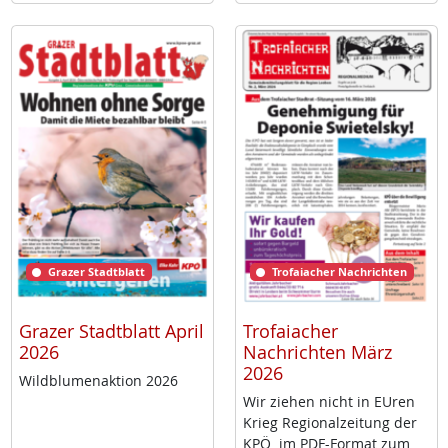
Grazer Stadtblatt
Trofaiacher Nachrichten
Grazer Stadtblatt April
Trofaiacher
2026
Nachrichten März
2026
Wild­blu­men­ak­ti­on 2026
Wir zie­hen nicht in EU­ren
Krieg Re­gio­nal­zei­tung der
KPÖ im PDF-For­mat zum