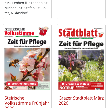
KPÖ Leo­ben für Leo­ben, St.
Mi­cha­el. St. Ste­fan, St. Pe­
ter, Niklas­dorf
Steir. Volksstimme
Grazer Stadtblatt
Steirische
Grazer Stadtblatt März
Volksstimme Frühjahr
2026