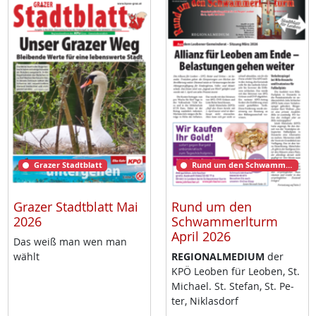
Grazer Stadtblatt
Rund um den Schwammerlturm
Grazer Stadtblatt Mai
Rund um den
2026
Schwammerlturm
April 2026
Das weiß man wen man
wählt
RE­GIO­NAL­ME­DI­UM
der
KPÖ Leo­ben für Leo­ben, St.
Mi­cha­el. St. Ste­fan, St. Pe­
ter, Niklas­dorf