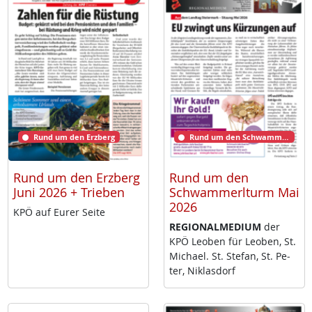
Rund um den Erzberg
Rund um den Schwammerlturm
Rund um den Erzberg
Rund um den
Juni 2026 + Trieben
Schwammerlturm Mai
2026
KPÖ auf Eu­rer Sei­te
RE­GIO­NAL­ME­DI­UM
der
KPÖ Leo­ben für Leo­ben, St.
Mi­cha­el. St. Ste­fan, St. Pe­
ter, Niklas­dorf