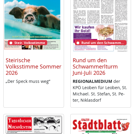
Steir. Volksstimme
Rund um den Schwammerlturm
Steirische
Rund um den
Volksstimme Sommer
Schwammerlturm
2026
Juni-Juli 2026
„Der Speck muss weg”
RE­GIO­NAL­ME­DI­UM
der
KPÖ Leo­ben für Leo­ben, St.
Mi­cha­el. St. Ste­fan, St. Pe­
ter, Niklas­dorf