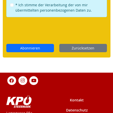
* Ich stimme der Verarbeitung der von mir
übermittelten personenbezogenen Daten zu.
Abonnieren
Zurücksetzen
Kontakt
Datenschutz
KPÖ-Steiermark
Lagergasse 98a