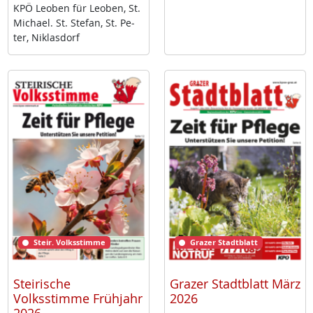
KPÖ Leo­ben für Leo­ben, St.
Mi­cha­el. St. Ste­fan, St. Pe­
ter, Niklas­dorf
Steir. Volksstimme
Grazer Stadtblatt
Steirische
Grazer Stadtblatt März
Volksstimme Frühjahr
2026