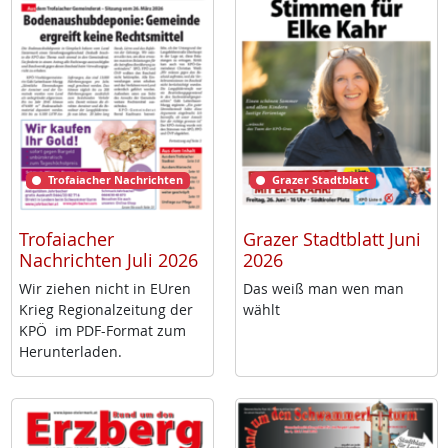
Trofaiacher Nachrichten
Grazer Stadtblatt
Trofaiacher
Grazer Stadtblatt Juni
Nachrichten Juli 2026
2026
Wir zie­hen nicht in EU­ren
Das weiß man wen man
Krieg Re­gio­nal­zei­tung der
wählt
KPÖ im PDF-For­mat zum
Her­un­ter­la­den.