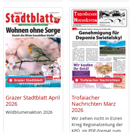
Grazer Stadtblatt
Trofaiacher Nachrichten
Grazer Stadtblatt April
Trofaiacher
2026
Nachrichten März
2026
Wild­blu­men­ak­ti­on 2026
Wir zie­hen nicht in EU­ren
Krieg Re­gio­nal­zei­tung der
KPÖ im PDF-For­mat zum