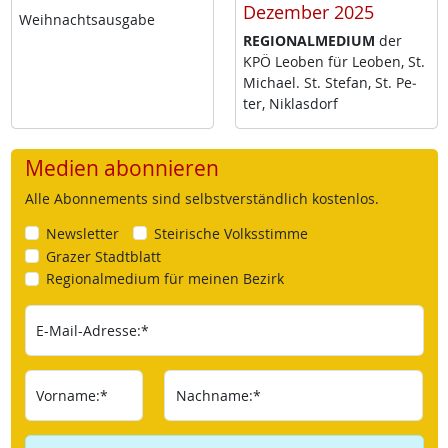
Dezember 2025
Weih­nachts­aus­ga­be
RE­GIO­NAL­ME­DI­UM
der
KPÖ Leo­ben für Leo­ben, St.
Mi­cha­el. St. Ste­fan, St. Pe­
ter, Niklas­dorf
Medien abonnieren
Alle Abonnements sind selbstverständlich kostenlos.
Newsletter
Steirische Volksstimme
Grazer Stadtblatt
Regionalmedium für meinen Bezirk
E-Mail-Adresse:*
Vorname:*
Nachname:*