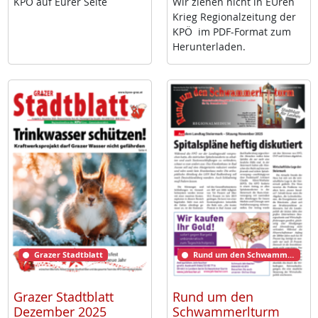
KPÖ auf Eu­rer Sei­te
Wir zie­hen nicht in EU­ren
Krieg Re­gio­nal­zei­tung der
KPÖ im PDF-For­mat zum
Her­un­ter­la­den.
Grazer Stadtblatt
Rund um den Schwammerlturm
Grazer Stadtblatt
Rund um den
Dezember 2025
Schwammerlturm