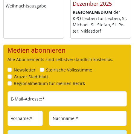
Dezember 2025
Weih­nachts­aus­ga­be
RE­GIO­NAL­ME­DI­UM
der
KPÖ Leo­ben für Leo­ben, St.
Mi­cha­el. St. Ste­fan, St. Pe­
ter, Niklas­dorf
Medien abonnieren
Alle Abonnements sind selbstverständlich kostenlos.
Newsletter
Steirische Volksstimme
Grazer Stadtblatt
Regionalmedium für meinen Bezirk
E-Mail-Adresse:*
Vorname:*
Nachname:*