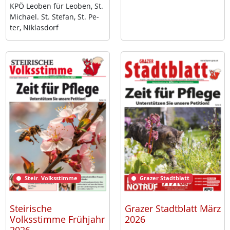
KPÖ Leo­ben für Leo­ben, St.
Mi­cha­el. St. Ste­fan, St. Pe­
ter, Niklas­dorf
Steir. Volksstimme
Grazer Stadtblatt
Steirische
Grazer Stadtblatt März
Volksstimme Frühjahr
2026