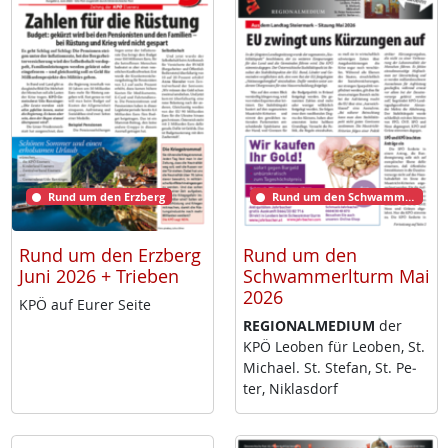
Rund um den Erzberg
Rund um den Schwammerlturm
Rund um den Erzberg
Rund um den
Juni 2026 + Trieben
Schwammerlturm Mai
2026
KPÖ auf Eu­rer Sei­te
RE­GIO­NAL­ME­DI­UM
der
KPÖ Leo­ben für Leo­ben, St.
Mi­cha­el. St. Ste­fan, St. Pe­
ter, Niklas­dorf