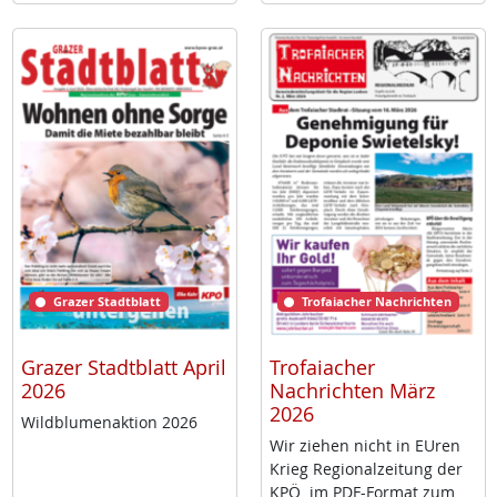
Grazer Stadtblatt
Trofaiacher Nachrichten
Grazer Stadtblatt April
Trofaiacher
2026
Nachrichten März
2026
Wild­blu­men­ak­ti­on 2026
Wir zie­hen nicht in EU­ren
Krieg Re­gio­nal­zei­tung der
KPÖ im PDF-For­mat zum