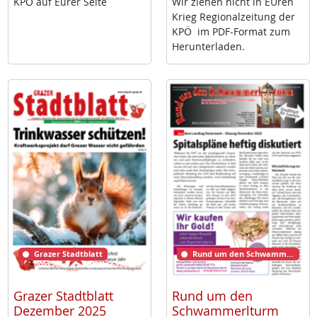
KPÖ auf Eu­rer Sei­te
Wir zie­hen nicht in EU­ren
Krieg Re­gio­nal­zei­tung der
KPÖ im PDF-For­mat zum
Her­un­ter­la­den.
Grazer Stadtblatt
Rund um den Schwammerlturm
Grazer Stadtblatt
Rund um den
Dezember 2025
Schwammerlturm