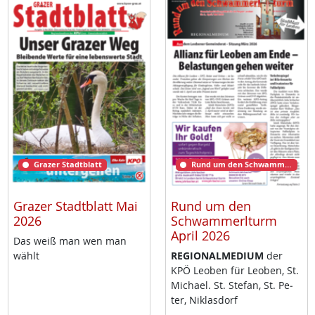
Grazer Stadtblatt
Rund um den Schwammerlturm
Grazer Stadtblatt Mai
Rund um den
2026
Schwammerlturm
April 2026
Das weiß man wen man
wählt
RE­GIO­NAL­ME­DI­UM
der
KPÖ Leo­ben für Leo­ben, St.
Mi­cha­el. St. Ste­fan, St. Pe­
ter, Niklas­dorf