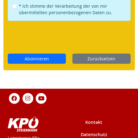
* Ich stimme der Verarbeitung der von mir
übermittelten personenbezogenen Daten zu.
Abonnieren
Zurücksetzen
Kontakt
Datenschutz
KPÖ-Steiermark
Lagergasse 98a