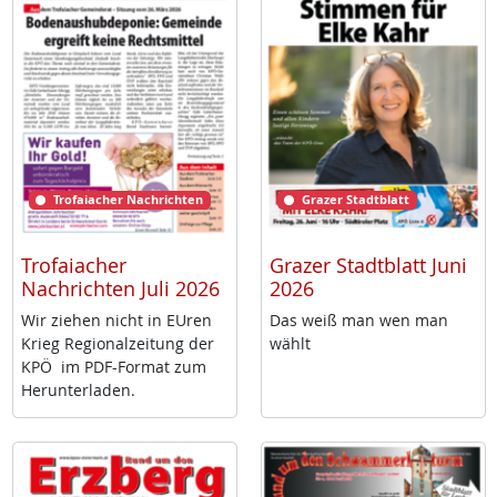
Trofaiacher Nachrichten
Grazer Stadtblatt
Trofaiacher
Grazer Stadtblatt Juni
Nachrichten Juli 2026
2026
Wir zie­hen nicht in EU­ren
Das weiß man wen man
Krieg Re­gio­nal­zei­tung der
wählt
KPÖ im PDF-For­mat zum
Her­un­ter­la­den.