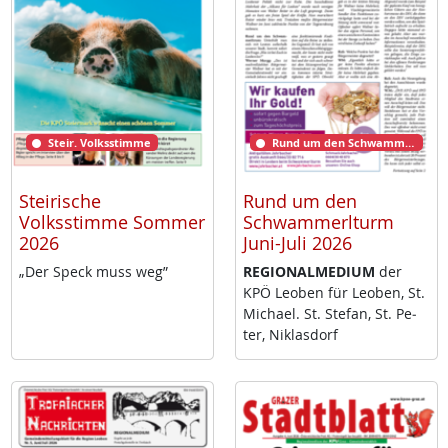
Steir. Volksstimme
Rund um den Schwammerlturm
Steirische
Rund um den
Volksstimme Sommer
Schwammerlturm
2026
Juni-Juli 2026
„Der Speck muss weg”
RE­GIO­NAL­ME­DI­UM
der
KPÖ Leo­ben für Leo­ben, St.
Mi­cha­el. St. Ste­fan, St. Pe­
ter, Niklas­dorf