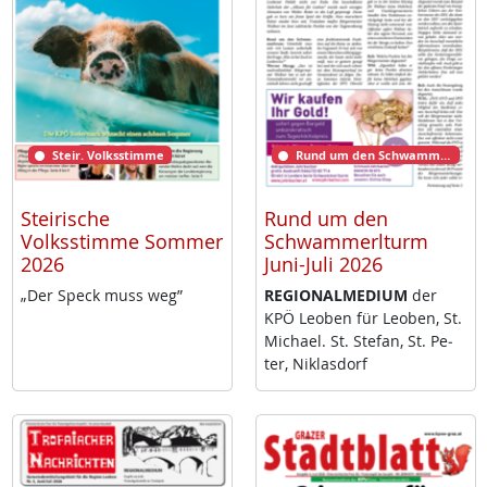
Steir. Volksstimme
Rund um den Schwammerlturm
Steirische
Rund um den
Volksstimme Sommer
Schwammerlturm
2026
Juni-Juli 2026
„Der Speck muss weg”
RE­GIO­NAL­ME­DI­UM
der
KPÖ Leo­ben für Leo­ben, St.
Mi­cha­el. St. Ste­fan, St. Pe­
ter, Niklas­dorf