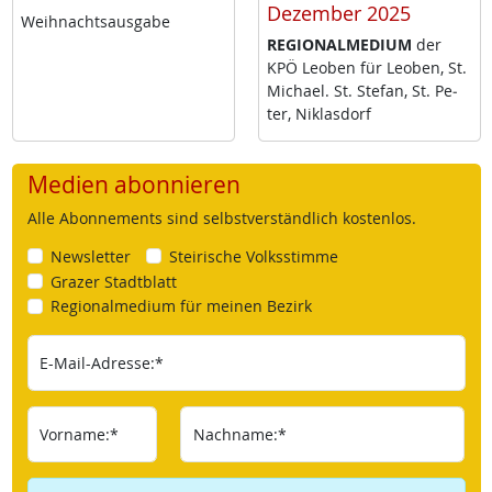
Dezember 2025
Weih­nachts­aus­ga­be
RE­GIO­NAL­ME­DI­UM
der
KPÖ Leo­ben für Leo­ben, St.
Mi­cha­el. St. Ste­fan, St. Pe­
ter, Niklas­dorf
Medien abonnieren
Alle Abonnements sind selbstverständlich kostenlos.
Newsletter
Steirische Volksstimme
Grazer Stadtblatt
Regionalmedium für meinen Bezirk
E-Mail-Adresse:*
Vorname:*
Nachname:*