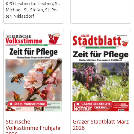
KPÖ Leo­ben für Leo­ben, St.
Mi­cha­el. St. Ste­fan, St. Pe­
ter, Niklas­dorf
Steir. Volksstimme
Grazer Stadtblatt
Steirische
Grazer Stadtblatt März
Volksstimme Frühjahr
2026