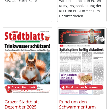
KPÖ auf Eu­rer Sei­te
Wir zie­hen nicht in EU­ren
Krieg Re­gio­nal­zei­tung der
KPÖ im PDF-For­mat zum
Her­un­ter­la­den.
Grazer Stadtblatt
Rund um den Schwammerlturm
Grazer Stadtblatt
Rund um den
Dezember 2025
Schwammerlturm