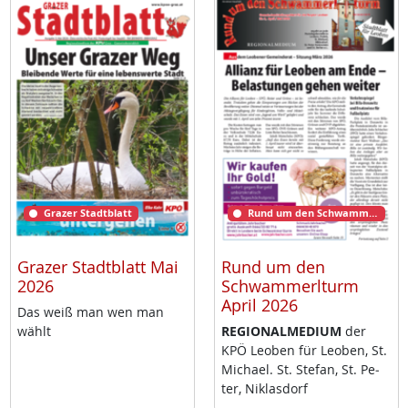
Grazer Stadtblatt
Rund um den Schwammerlturm
Grazer Stadtblatt Mai
Rund um den
2026
Schwammerlturm
April 2026
Das weiß man wen man
wählt
RE­GIO­NAL­ME­DI­UM
der
KPÖ Leo­ben für Leo­ben, St.
Mi­cha­el. St. Ste­fan, St. Pe­
ter, Niklas­dorf