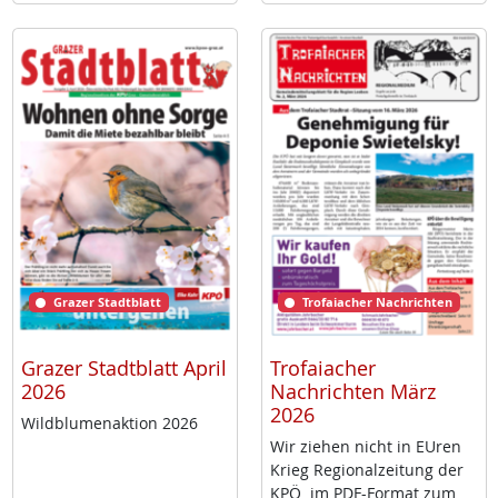
Grazer Stadtblatt
Trofaiacher Nachrichten
Grazer Stadtblatt April
Trofaiacher
2026
Nachrichten März
2026
Wild­blu­men­ak­ti­on 2026
Wir zie­hen nicht in EU­ren
Krieg Re­gio­nal­zei­tung der
KPÖ im PDF-For­mat zum