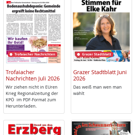
Trofaiacher Nachrichten
Grazer Stadtblatt
Trofaiacher
Grazer Stadtblatt Juni
Nachrichten Juli 2026
2026
Wir zie­hen nicht in EU­ren
Das weiß man wen man
Krieg Re­gio­nal­zei­tung der
wählt
KPÖ im PDF-For­mat zum
Her­un­ter­la­den.