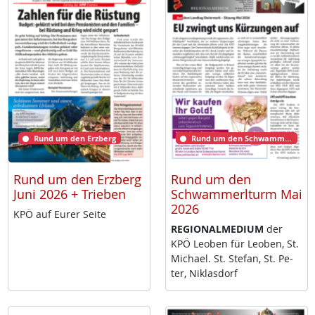
Rund um den Erzberg
Rund um den Schwammerlturm
Rund um den Erzberg
Rund um den
Juni 2026 + Trieben
Schwammerlturm Mai
2026
KPÖ auf Eu­rer Sei­te
RE­GIO­NAL­ME­DI­UM
der
KPÖ Leo­ben für Leo­ben, St.
Mi­cha­el. St. Ste­fan, St. Pe­
ter, Niklas­dorf