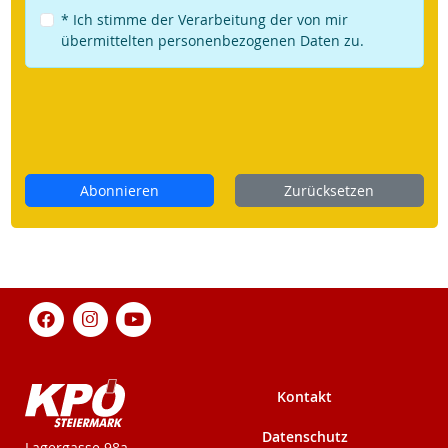
* Ich stimme der Verarbeitung der von mir
übermittelten personenbezogenen Daten zu.
Abonnieren
Zurücksetzen
Kontakt
Datenschutz
KPÖ-Steiermark
Lagergasse 98a