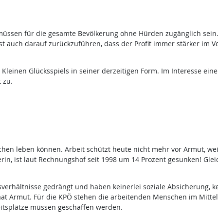
üssen für die gesamte Bevölkerung ohne Hürden zugänglich sein. 
t auch darauf zurückzuführen, dass der Profit immer stärker im Vo
es Kleinen Glücksspiels in seiner derzeitigen Form. Im Interesse ei
 zu.
en leben können. Arbeit schützt heute nicht mehr vor Armut, weil
terin, ist laut Rechnungshof seit 1998 um 14 Prozent gesunken! Gleic
erhältnisse gedrängt und haben keinerlei soziale Absicherung, k
aat Armut. Für die KPÖ stehen die arbeitenden Menschen im Mittelpu
eitsplätze müssen geschaffen werden.