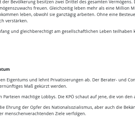
t der Bevölkerung besitzen zwei Drittel des gesamten Vermögens. 
rmögenszuwachs freuen. Gleichzeitig leben mehr als eine Million
ommen leben, obwohl sie ganztägig arbeiten. Ohne eine Besteu
ch verstärken.
ng und gleichberechtigt am gesellschaftlichen Leben teilhaben 
entum
chen Eigentums und lehnt Privatisierungen ab. Der Berater- und C
 vernünftiges Maß gekürzt werden.
arteien mächtige Lobbys. Die KPÖ schaut auf jene, die von den a
die Ehrung der Opfer des Nationalsozialismus, aber auch die Bekä
er menschenverachtenden Ziele verfolgen.