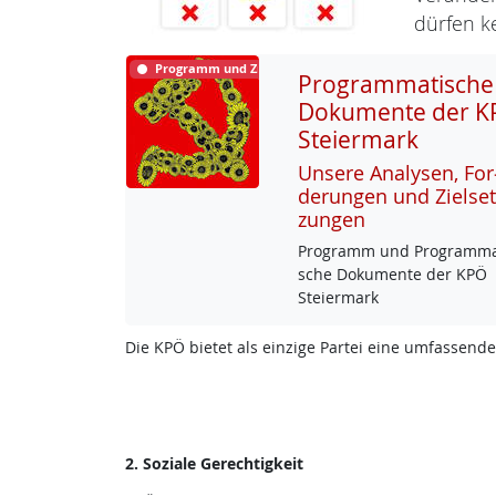
dürfen ke
Programm und Ziele
Programmatische
Dokumente der K
Steiermark
Un­se­re Ana­ly­sen, For
de­run­gen und Ziel­set
zun­gen
Pro­gramm und Pro­gram­ma­
sche Do­ku­men­te der KPÖ
Stei­er­mark
Die KPÖ bietet als einzige Partei eine umfassende
2. Soziale Gerechtigkeit