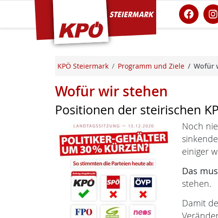
KPÖ Steiermark
KPÖ Steiermark
Programm und Ziele
Wofür 
Wofür wir stehen
Positionen der steirischen K
Noch nie
sinkende
einiger w
Das muss
stehen.
Damit de
Verände