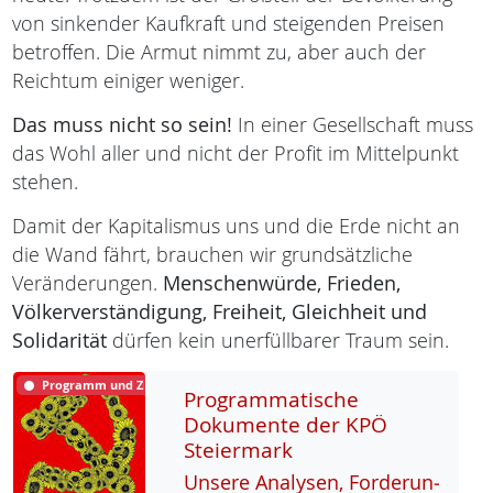
von sinkender Kaufkraft und steigenden Preisen
betroffen. Die Armut nimmt zu, aber auch der
Reichtum einiger weniger.
Das muss nicht so sein!
In einer Gesellschaft muss
das Wohl aller und nicht der Profit im Mittelpunkt
stehen.
Damit der Kapitalismus uns und die Erde nicht an
die Wand fährt, brauchen wir grundsätzliche
Veränderungen.
Menschenwürde,
Frieden,
Völkerverständigung,
Freiheit,
Gleichheit und
Solidarität
dürfen kein unerfüllbarer Traum sein.
Programm und Ziele
Programmatische
Dokumente der KPÖ
Steiermark
Un­se­re Ana­ly­sen, For­de­run­