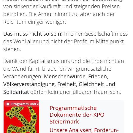
von sinkender Kaufkraft und steigenden Preisen
betroffen. Die Armut nimmt zu, aber auch der
Reichtum einiger weniger.
Das muss nicht so sein!
In einer Gesellschaft muss
das Wohl aller und nicht der Profit im Mittelpunkt
stehen.
Damit der Kapitalismus uns und die Erde nicht an
die Wand fährt, brauchen wir grundsätzliche
Veränderungen.
Menschenwürde,
Frieden,
Völkerverständigung,
Freiheit,
Gleichheit und
Solidarität
dürfen kein unerfüllbarer Traum sein.
Programm und Ziele
Programmatische
Dokumente der KPÖ
Steiermark
Un­se­re Ana­ly­sen, For­de­run­