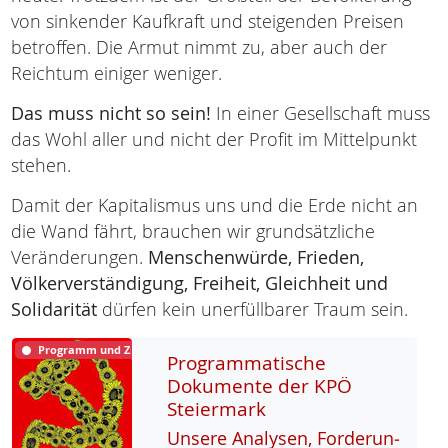
von sinkender Kaufkraft und steigenden Preisen
betroffen. Die Armut nimmt zu, aber auch der
Reichtum einiger weniger.
Das muss nicht so sein!
In einer Gesellschaft muss
das Wohl aller und nicht der Profit im Mittelpunkt
stehen.
Damit der Kapitalismus uns und die Erde nicht an
die Wand fährt, brauchen wir grundsätzliche
Veränderungen.
Menschenwürde,
Frieden,
Völkerverständigung,
Freiheit,
Gleichheit und
Solidarität
dürfen kein unerfüllbarer Traum sein.
Programm und Ziele
Programmatische
Dokumente der KPÖ
Steiermark
Un­se­re Ana­ly­sen, For­de­run­