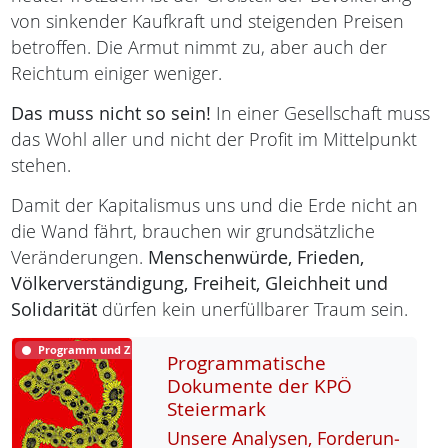
von sinkender Kaufkraft und steigenden Preisen
betroffen. Die Armut nimmt zu, aber auch der
Reichtum einiger weniger.
Das muss nicht so sein!
In einer Gesellschaft muss
das Wohl aller und nicht der Profit im Mittelpunkt
stehen.
Damit der Kapitalismus uns und die Erde nicht an
die Wand fährt, brauchen wir grundsätzliche
Veränderungen.
Menschenwürde,
Frieden,
Völkerverständigung,
Freiheit,
Gleichheit und
Solidarität
dürfen kein unerfüllbarer Traum sein.
Programm und Ziele
Programmatische
Dokumente der KPÖ
Steiermark
Un­se­re Ana­ly­sen, For­de­run­