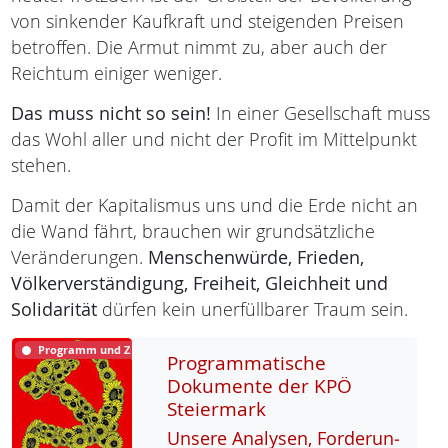
von sinkender Kaufkraft und steigenden Preisen
betroffen. Die Armut nimmt zu, aber auch der
Reichtum einiger weniger.
Das muss nicht so sein!
In einer Gesellschaft muss
das Wohl aller und nicht der Profit im Mittelpunkt
stehen.
Damit der Kapitalismus uns und die Erde nicht an
die Wand fährt, brauchen wir grundsätzliche
Veränderungen.
Menschenwürde,
Frieden,
Völkerverständigung,
Freiheit,
Gleichheit und
Solidarität
dürfen kein unerfüllbarer Traum sein.
Programm und Ziele
Programmatische
Dokumente der KPÖ
Steiermark
Un­se­re Ana­ly­sen, For­de­run­