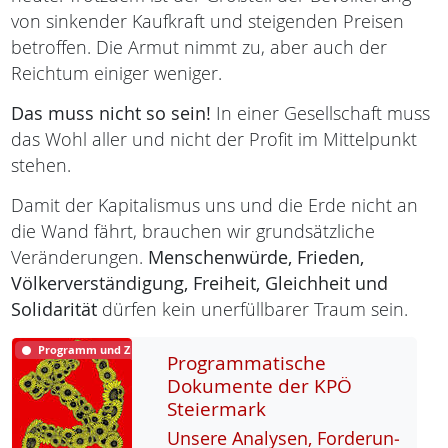
von sinkender Kaufkraft und steigenden Preisen
betroffen. Die Armut nimmt zu, aber auch der
Reichtum einiger weniger.
Das muss nicht so sein!
In einer Gesellschaft muss
das Wohl aller und nicht der Profit im Mittelpunkt
stehen.
Damit der Kapitalismus uns und die Erde nicht an
die Wand fährt, brauchen wir grundsätzliche
Veränderungen.
Menschenwürde,
Frieden,
Völkerverständigung,
Freiheit,
Gleichheit und
Solidarität
dürfen kein unerfüllbarer Traum sein.
Programm und Ziele
Programmatische
Dokumente der KPÖ
Steiermark
Un­se­re Ana­ly­sen, For­de­run­