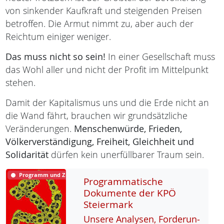
von sinkender Kaufkraft und steigenden Preisen
betroffen. Die Armut nimmt zu, aber auch der
Reichtum einiger weniger.
Das muss nicht so sein!
In einer Gesellschaft muss
das Wohl aller und nicht der Profit im Mittelpunkt
stehen.
Damit der Kapitalismus uns und die Erde nicht an
die Wand fährt, brauchen wir grundsätzliche
Veränderungen.
Menschenwürde,
Frieden,
Völkerverständigung,
Freiheit,
Gleichheit und
Solidarität
dürfen kein unerfüllbarer Traum sein.
Programm und Ziele
Programmatische
Dokumente der KPÖ
Steiermark
Un­se­re Ana­ly­sen, For­de­run­