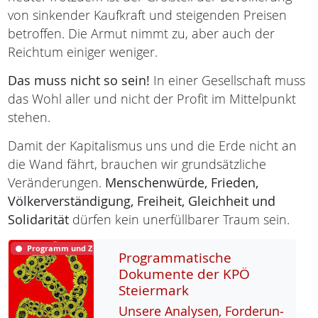
von sinkender Kaufkraft und steigenden Preisen
betroffen. Die Armut nimmt zu, aber auch der
Reichtum einiger weniger.
Das muss nicht so sein!
In einer Gesellschaft muss
das Wohl aller und nicht der Profit im Mittelpunkt
stehen.
Damit der Kapitalismus uns und die Erde nicht an
die Wand fährt, brauchen wir grundsätzliche
Veränderungen.
Menschenwürde,
Frieden,
Völkerverständigung,
Freiheit,
Gleichheit und
Solidarität
dürfen kein unerfüllbarer Traum sein.
Programm und Ziele
Programmatische
Dokumente der KPÖ
Steiermark
Un­se­re Ana­ly­sen, For­de­run­