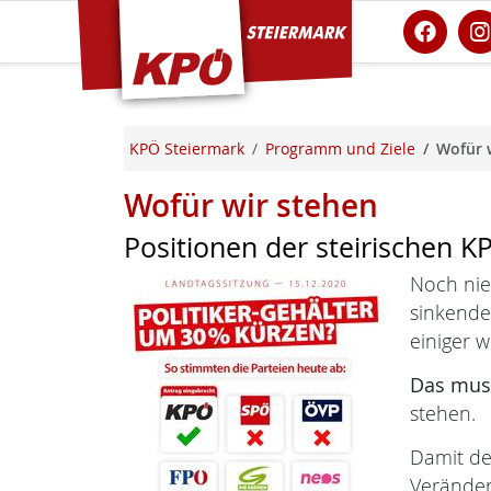
KPÖ Steiermark
KPÖ Steiermark
Programm und Ziele
Wofür 
Wofür wir stehen
Positionen der steirischen K
Noch nie
sinkende
einiger w
Das muss
stehen.
Damit de
Verände