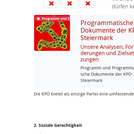
dürfen ke
Programm und Ziele
Programmatische
Dokumente der K
Steiermark
Un­se­re Ana­ly­sen, For
de­run­gen und Ziel­set
zun­gen
Pro­gramm und Pro­gram­ma­
sche Do­ku­men­te der KPÖ
Stei­er­mark
Die KPÖ bietet als einzige Partei eine umfassende
2. Soziale Gerechtigkeit