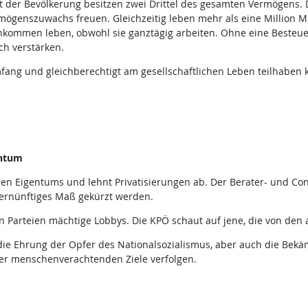
t der Bevölkerung besitzen zwei Drittel des gesamten Vermögens. 
rmögenszuwachs freuen. Gleichzeitig leben mehr als eine Million
ommen leben, obwohl sie ganztägig arbeiten. Ohne eine Besteu
ch verstärken.
ng und gleichberechtigt am gesellschaftlichen Leben teilhaben 
entum
chen Eigentums und lehnt Privatisierungen ab. Der Berater- und C
 vernünftiges Maß gekürzt werden.
arteien mächtige Lobbys. Die KPÖ schaut auf jene, die von den a
die Ehrung der Opfer des Nationalsozialismus, aber auch die Bekä
er menschenverachtenden Ziele verfolgen.