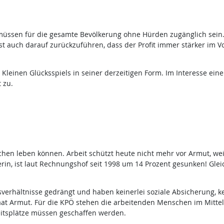
üssen für die gesamte Bevölkerung ohne Hürden zugänglich sein. 
t auch darauf zurückzuführen, dass der Profit immer stärker im Vo
es Kleinen Glücksspiels in seiner derzeitigen Form. Im Interesse ei
 zu.
en leben können. Arbeit schützt heute nicht mehr vor Armut, weil
terin, ist laut Rechnungshof seit 1998 um 14 Prozent gesunken! Gleic
erhältnisse gedrängt und haben keinerlei soziale Absicherung, k
aat Armut. Für die KPÖ stehen die arbeitenden Menschen im Mittelpu
eitsplätze müssen geschaffen werden.