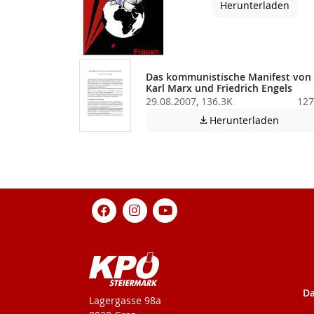
Herunterladen
Das kommunistische Manifest von
Karl Marx und Friedrich Engels
29.08.2007, 136.3K
127
Achtung
Herunterladen

Da
KPÖ-Steiermark
Lagergasse 98a