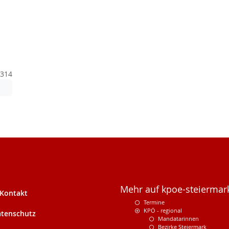
314
: Diese Datei enthält unter Umständen nicht barrierefreie Inhalte!
Mehr auf kpoe-steiermark
Kontakt
Termine
KPÖ - regional
tenschutz
Mandatarinnen
Bezirke Steiermark