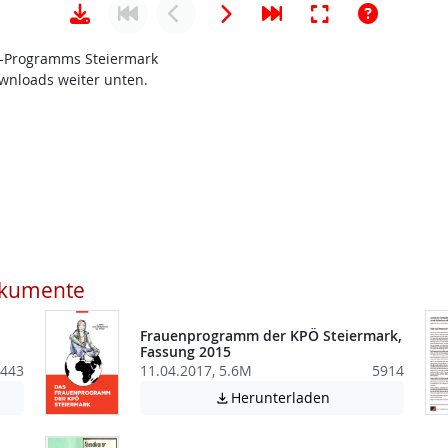
-Programms Steiermark
wnloads weiter unten.
okumente
Frauenprogramm der KPÖ Steiermark,
Fassung 2015
443
11.04.2017, 5.6M
5914
: Diese Datei enthält unter Umständen nicht barrierefreie Inhalte!
Achtung: Diese Da
Herunterladen
