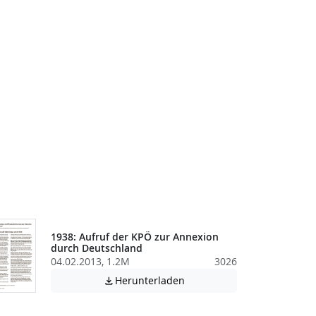
1938: Aufruf der KPÖ zur Annexion
durch Deutschland
04.02.2013, 1.2M
3026
tei enthält unter Umständen nicht barrierefreie Inhalte!
Achtung: Diese Datei enthäl
Herunterladen
