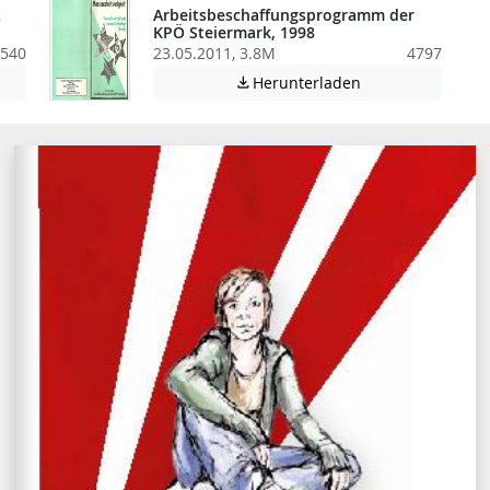
z
Arbeitsbeschaffungsprogramm der
KPÖ Steiermark, 1998
540
23.05.2011, 3.8M
4797
: Diese Datei enthält unter Umständen nicht barrierefreie Inhalte!
Achtung: Diese Da
Herunterladen
