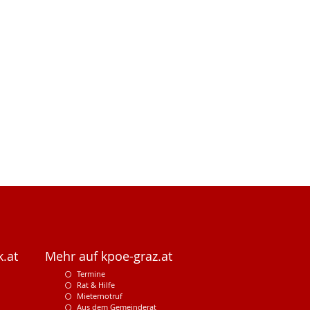
.at
Mehr auf kpoe-graz.at
Termine
Rat & Hilfe
Mieternotruf
Aus dem Gemeinderat