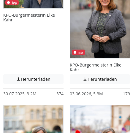
jpg
KPÖ-Bürgermeisterin Elke
Kahr
jpg
KPÖ-Bürgermeisterin Elke
Kahr
Achtung: Diese Datei enthält unter Umstä
Achtung:
Herunterladen
Herunterladen


30.07.2025, 3.2M
374
03.06.2026, 5.3M
179