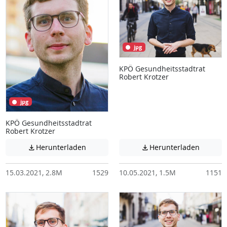
jpg
KPÖ Gesundheitsstadtrat
Robert Krotzer
jpg
KPÖ Gesundheitsstadtrat
Robert Krotzer
Achtung: Diese Datei enthält unter Umstä
Achtung:
Herunterladen
Herunterladen


15.03.2021, 2.8M
1529
10.05.2021, 1.5M
1151