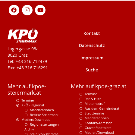
Kontakt
Datenschutz
KPÖ-Steiermark
Lagergasse 98a
8020 Graz
Impressum
Tel: +43 316 712479
Fax: +43 316 716291
Suche
Mehr auf kpoe-
Mehr auf kpoe-graz.at
steiermark.at
Termine
Rat & Hilfe
Termine
Mieternotruf
KPÖ - regional
Aus dem Gemeinderat
Mandatarinnen
Stadtbezirke
Bezirke Steiermark
MandatarInnen
Medien/Download
Kontakt/Adressen
Regionalzeitungen
Grazer Stadtblatt
Archiv
Medien/Download
Steir. Volksstimme