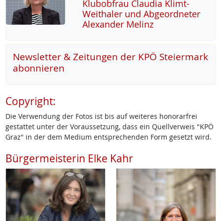
Klu­b­ob­frau Clau­dia Klimt-
Weitha­ler und Ab­ge­ord­ne­ter
Alex­an­der Me­linz
Newsletter & Zeitungen der KPÖ Steiermark
abonnieren
Copyright:
Die Verwendung der Fotos ist bis auf weiteres honorarfrei
gestattet unter der Voraussetzung, dass ein Quellverweis "KPÖ
Graz" in der dem Medium entsprechenden Form gesetzt wird.
Bürgermeisterin Elke Kahr