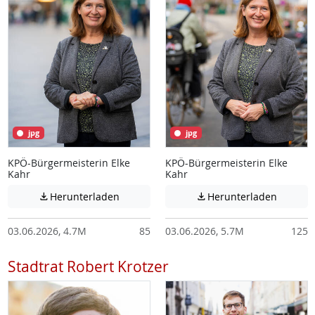
jpg
jpg
KPÖ-Bürgermeisterin Elke
KPÖ-Bürgermeisterin Elke
Kahr
Kahr
Achtung: Diese Datei enthält unter Umstä
Achtung:
Herunterladen
Herunterladen


03.06.2026, 4.7M
85
03.06.2026, 5.7M
125
Stadtrat Robert Krotzer