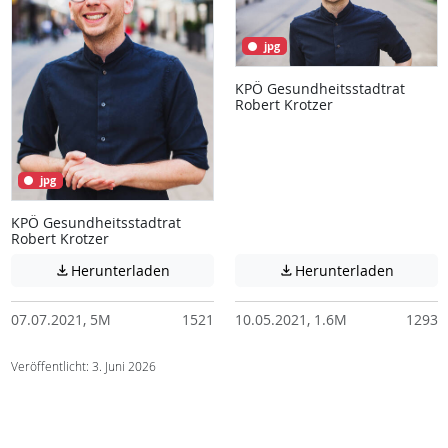
jpg
KPÖ Gesundheitsstadtrat
Robert Krotzer
jpg
KPÖ Gesundheitsstadtrat
Robert Krotzer
Achtung: Diese Datei enthält unter Umstä
Achtung:
Herunterladen
Herunterladen


07.07.2021, 5M
1521
10.05.2021, 1.6M
1293
Veröffentlicht: 3. Juni 2026