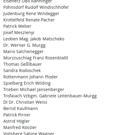
Eisenerz Udo Ranninger
Fohnsdorf Rudolf Windischhofer
Judenburg Rene Windegger
Knittelfeld Renate Pacher
Patrick Weber
Josef Meszlenyi
Leoben Mag. Jakob Matscheko
Dr. Werner G. Murgg
Mario Salchenegger
Mürzzuschlag Franz Rosenblattl
Thomas Geßlbauer
Sandra Rodoschek
Rottenmann Johann Ploder
Spielberg Erich Wilding
Trieben Michael Jansenberger
Trofaiach Vzbgm. Gabriele Leitenbauer-Murgg
DI Dr. Christian Weiss
Bernd Kaufmann
Patrick Pirner
Astrid Högler
Manfred Rössler
Voitsberg Sabine Wagner