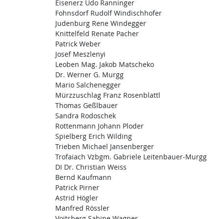
Eisenerz Udo Ranninger
Fohnsdorf Rudolf Windischhofer
Judenburg Rene Windegger
Knittelfeld Renate Pacher
Patrick Weber
Josef Meszlenyi
Leoben Mag. Jakob Matscheko
Dr. Werner G. Murgg
Mario Salchenegger
Mürzzuschlag Franz Rosenblattl
Thomas Geßlbauer
Sandra Rodoschek
Rottenmann Johann Ploder
Spielberg Erich Wilding
Trieben Michael Jansenberger
Trofaiach Vzbgm. Gabriele Leitenbauer-Murgg
DI Dr. Christian Weiss
Bernd Kaufmann
Patrick Pirner
Astrid Högler
Manfred Rössler
Voitsberg Sabine Wagner