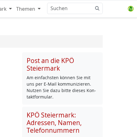
ark
Themen
Post an die KPÖ
Steiermark
Am ein­fachs­ten kön­nen Sie mit
uns per E-Mail kom­mu­ni­zie­ren.
Nut­zen Sie da­zu bit­te die­ses Kon­
takt­for­mu­lar.
KPÖ Steiermark:
Adressen, Namen,
Telefonnummern