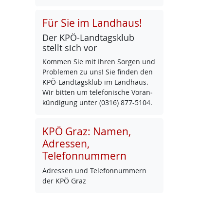
Für Sie im Landhaus!
Der KPÖ-Land­tags­klub
stellt sich vor
Kom­men Sie mit Ih­ren Sor­gen und
Pro­b­le­men zu uns! Sie fin­den den
KPÖ-Land­tags­klub im Land­haus.
Wir bit­ten um te­le­fo­ni­sche Vor­an­
kün­di­gung un­ter (0316) 877-5104.
KPÖ Graz: Namen,
Adressen,
Telefonnummern
Adres­sen und Te­le­fon­num­mern
der KPÖ Graz