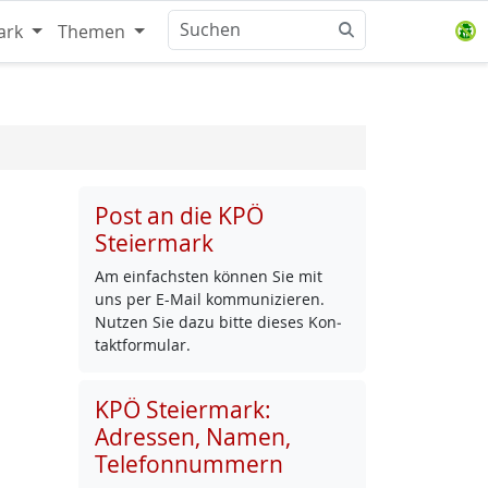
ark
Themen
Post an die KPÖ
Steiermark
Am ein­fachs­ten kön­nen Sie mit
uns per E-Mail kom­mu­ni­zie­ren.
Nut­zen Sie da­zu bit­te die­ses Kon­
takt­for­mu­lar.
KPÖ Steiermark:
Adressen, Namen,
Telefonnummern