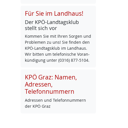
Für Sie im Landhaus!
Der KPÖ-Land­tags­klub
stellt sich vor
Kom­men Sie mit Ih­ren Sor­gen und
Pro­b­le­men zu uns! Sie fin­den den
KPÖ-Land­tags­klub im Land­haus.
Wir bit­ten um te­le­fo­ni­sche Vor­an­
kün­di­gung un­ter (0316) 877-5104.
KPÖ Graz: Namen,
Adressen,
Telefonnummern
Adres­sen und Te­le­fon­num­mern
der KPÖ Graz