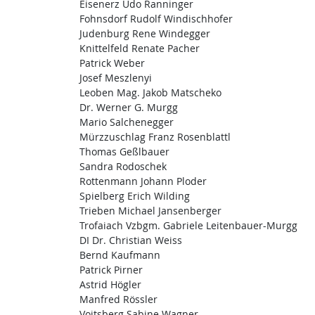
Eisenerz Udo Ranninger
Fohnsdorf Rudolf Windischhofer
Judenburg Rene Windegger
Knittelfeld Renate Pacher
Patrick Weber
Josef Meszlenyi
Leoben Mag. Jakob Matscheko
Dr. Werner G. Murgg
Mario Salchenegger
Mürzzuschlag Franz Rosenblattl
Thomas Geßlbauer
Sandra Rodoschek
Rottenmann Johann Ploder
Spielberg Erich Wilding
Trieben Michael Jansenberger
Trofaiach Vzbgm. Gabriele Leitenbauer-Murgg
DI Dr. Christian Weiss
Bernd Kaufmann
Patrick Pirner
Astrid Högler
Manfred Rössler
Voitsberg Sabine Wagner