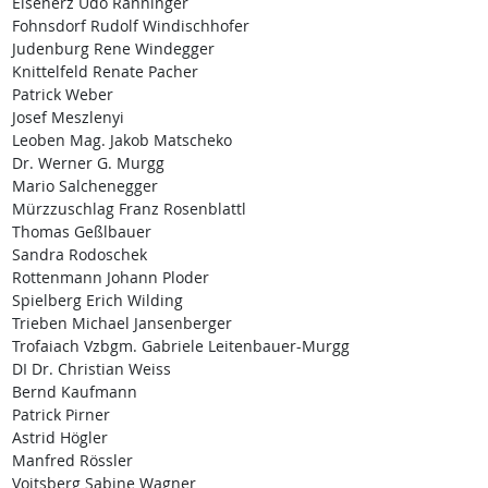
Eisenerz Udo Ranninger
Fohnsdorf Rudolf Windischhofer
Judenburg Rene Windegger
Knittelfeld Renate Pacher
Patrick Weber
Josef Meszlenyi
Leoben Mag. Jakob Matscheko
Dr. Werner G. Murgg
Mario Salchenegger
Mürzzuschlag Franz Rosenblattl
Thomas Geßlbauer
Sandra Rodoschek
Rottenmann Johann Ploder
Spielberg Erich Wilding
Trieben Michael Jansenberger
Trofaiach Vzbgm. Gabriele Leitenbauer-Murgg
DI Dr. Christian Weiss
Bernd Kaufmann
Patrick Pirner
Astrid Högler
Manfred Rössler
Voitsberg Sabine Wagner