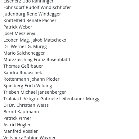
Eisenerz Udo Ranninger
Fohnsdorf Rudolf Windischhofer
Judenburg Rene Windegger
Knittelfeld Renate Pacher
Patrick Weber
Josef Meszlenyi
Leoben Mag. Jakob Matscheko
Dr. Werner G. Murgg
Mario Salchenegger
Mürzzuschlag Franz Rosenblattl
Thomas Geßlbauer
Sandra Rodoschek
Rottenmann Johann Ploder
Spielberg Erich Wilding
Trieben Michael Jansenberger
Trofaiach Vzbgm. Gabriele Leitenbauer-Murgg
DI Dr. Christian Weiss
Bernd Kaufmann
Patrick Pirner
Astrid Högler
Manfred Rössler
Voitsberg Sabine Wagner