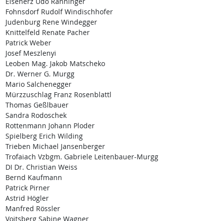
Eisenerz Udo Ranninger
Fohnsdorf Rudolf Windischhofer
Judenburg Rene Windegger
Knittelfeld Renate Pacher
Patrick Weber
Josef Meszlenyi
Leoben Mag. Jakob Matscheko
Dr. Werner G. Murgg
Mario Salchenegger
Mürzzuschlag Franz Rosenblattl
Thomas Geßlbauer
Sandra Rodoschek
Rottenmann Johann Ploder
Spielberg Erich Wilding
Trieben Michael Jansenberger
Trofaiach Vzbgm. Gabriele Leitenbauer-Murgg
DI Dr. Christian Weiss
Bernd Kaufmann
Patrick Pirner
Astrid Högler
Manfred Rössler
Voitsberg Sabine Wagner