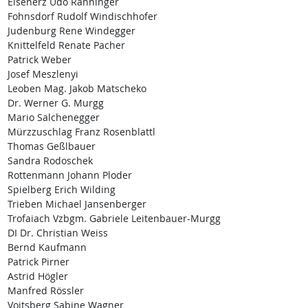
Eisenerz Udo Ranninger
Fohnsdorf Rudolf Windischhofer
Judenburg Rene Windegger
Knittelfeld Renate Pacher
Patrick Weber
Josef Meszlenyi
Leoben Mag. Jakob Matscheko
Dr. Werner G. Murgg
Mario Salchenegger
Mürzzuschlag Franz Rosenblattl
Thomas Geßlbauer
Sandra Rodoschek
Rottenmann Johann Ploder
Spielberg Erich Wilding
Trieben Michael Jansenberger
Trofaiach Vzbgm. Gabriele Leitenbauer-Murgg
DI Dr. Christian Weiss
Bernd Kaufmann
Patrick Pirner
Astrid Högler
Manfred Rössler
Voitsberg Sabine Wagner