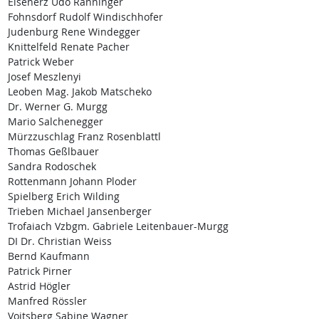
Eisenerz Udo Ranninger
Fohnsdorf Rudolf Windischhofer
Judenburg Rene Windegger
Knittelfeld Renate Pacher
Patrick Weber
Josef Meszlenyi
Leoben Mag. Jakob Matscheko
Dr. Werner G. Murgg
Mario Salchenegger
Mürzzuschlag Franz Rosenblattl
Thomas Geßlbauer
Sandra Rodoschek
Rottenmann Johann Ploder
Spielberg Erich Wilding
Trieben Michael Jansenberger
Trofaiach Vzbgm. Gabriele Leitenbauer-Murgg
DI Dr. Christian Weiss
Bernd Kaufmann
Patrick Pirner
Astrid Högler
Manfred Rössler
Voitsberg Sabine Wagner