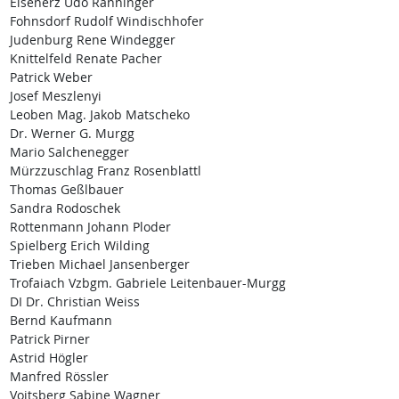
Eisenerz Udo Ranninger
Fohnsdorf Rudolf Windischhofer
Judenburg Rene Windegger
Knittelfeld Renate Pacher
Patrick Weber
Josef Meszlenyi
Leoben Mag. Jakob Matscheko
Dr. Werner G. Murgg
Mario Salchenegger
Mürzzuschlag Franz Rosenblattl
Thomas Geßlbauer
Sandra Rodoschek
Rottenmann Johann Ploder
Spielberg Erich Wilding
Trieben Michael Jansenberger
Trofaiach Vzbgm. Gabriele Leitenbauer-Murgg
DI Dr. Christian Weiss
Bernd Kaufmann
Patrick Pirner
Astrid Högler
Manfred Rössler
Voitsberg Sabine Wagner