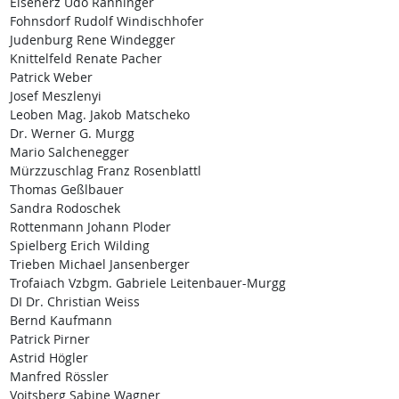
Eisenerz Udo Ranninger
Fohnsdorf Rudolf Windischhofer
Judenburg Rene Windegger
Knittelfeld Renate Pacher
Patrick Weber
Josef Meszlenyi
Leoben Mag. Jakob Matscheko
Dr. Werner G. Murgg
Mario Salchenegger
Mürzzuschlag Franz Rosenblattl
Thomas Geßlbauer
Sandra Rodoschek
Rottenmann Johann Ploder
Spielberg Erich Wilding
Trieben Michael Jansenberger
Trofaiach Vzbgm. Gabriele Leitenbauer-Murgg
DI Dr. Christian Weiss
Bernd Kaufmann
Patrick Pirner
Astrid Högler
Manfred Rössler
Voitsberg Sabine Wagner