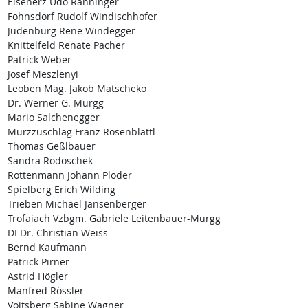
Eisenerz Udo Ranninger
Fohnsdorf Rudolf Windischhofer
Judenburg Rene Windegger
Knittelfeld Renate Pacher
Patrick Weber
Josef Meszlenyi
Leoben Mag. Jakob Matscheko
Dr. Werner G. Murgg
Mario Salchenegger
Mürzzuschlag Franz Rosenblattl
Thomas Geßlbauer
Sandra Rodoschek
Rottenmann Johann Ploder
Spielberg Erich Wilding
Trieben Michael Jansenberger
Trofaiach Vzbgm. Gabriele Leitenbauer-Murgg
DI Dr. Christian Weiss
Bernd Kaufmann
Patrick Pirner
Astrid Högler
Manfred Rössler
Voitsberg Sabine Wagner