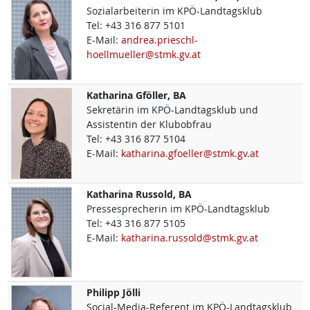
Sozialarbeiterin im KPÖ-Landtagsklub
Tel:
+43 316 877 5101
E-Mail:
andrea.prieschl-
hoellmueller@stmk.gv.at
Katharina
Gföller, BA
Sekretärin im KPÖ-Landtagsklub und
Assistentin der Klubobfrau
Tel:
+43 316 877 5104
E-Mail:
katharina.gfoeller@stmk.gv.at
Katharina
Russold, BA
Pressesprecherin im KPÖ-Landtagsklub
Tel:
+43 316 877 5105
E-Mail:
katharina.russold@stmk.gv.at
Philipp
Jölli
Social-Media-Referent im KPÖ-Landtagsklub