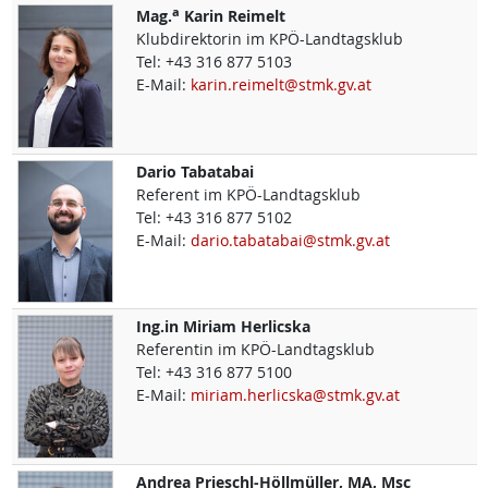
a
Mag.
Karin
Reimelt
Klubdirektorin im KPÖ-Landtagsklub
Tel:
+43 316 877 5103
E-Mail:
karin.reimelt@stmk.gv.at
Dario
Tabatabai
Referent im KPÖ-Landtagsklub
Tel:
+43 316 877 5102
E-Mail:
dario.tabatabai@stmk.gv.at
Ing.in
Miriam
Herlicska
Referentin im KPÖ-Landtagsklub
Tel:
+43 316 877 5100
E-Mail:
miriam.herlicska@stmk.gv.at
Andrea
Prieschl-Höllmüller, MA, Msc