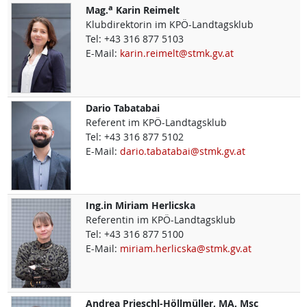
a
Mag.
Karin
Reimelt
Klubdirektorin im KPÖ-Landtagsklub
Tel:
+43 316 877 5103
E-Mail:
karin.reimelt@stmk.gv.at
Dario
Tabatabai
Referent im KPÖ-Landtagsklub
Tel:
+43 316 877 5102
E-Mail:
dario.tabatabai@stmk.gv.at
Ing.in
Miriam
Herlicska
Referentin im KPÖ-Landtagsklub
Tel:
+43 316 877 5100
E-Mail:
miriam.herlicska@stmk.gv.at
Andrea
Prieschl-Höllmüller, MA, Msc