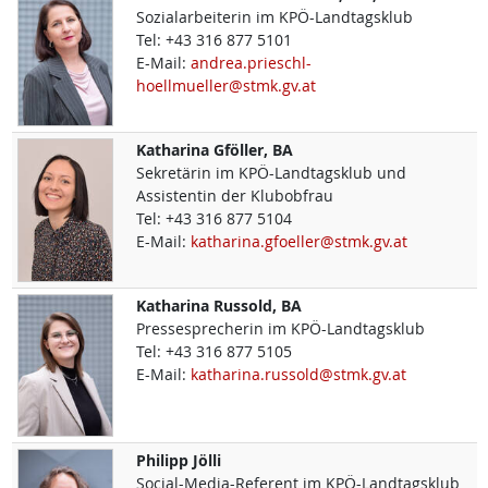
Sozialarbeiterin im KPÖ-Landtagsklub
Tel:
+43 316 877 5101
E-Mail:
andrea.prieschl-
hoellmueller@stmk.gv.at
Katharina
Gföller, BA
Sekretärin im KPÖ-Landtagsklub und
Assistentin der Klubobfrau
Tel:
+43 316 877 5104
E-Mail:
katharina.gfoeller@stmk.gv.at
Katharina
Russold, BA
Pressesprecherin im KPÖ-Landtagsklub
Tel:
+43 316 877 5105
E-Mail:
katharina.russold@stmk.gv.at
Philipp
Jölli
Social-Media-Referent im KPÖ-Landtagsklub