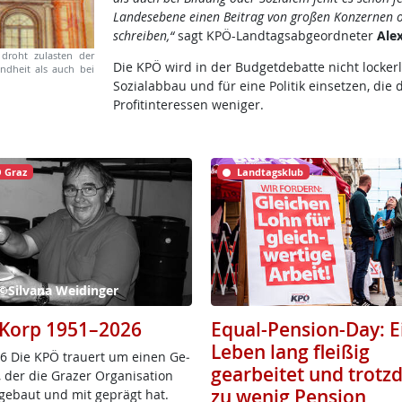
Landesebene einen Beitrag von großen Konzernen od
schreiben,“
sagt KPÖ-Landtagsabgeordneter
Ale
 droht zulasten der
Die KPÖ wird in der Budgetdebatte nicht locker
ndheit als auch bei
Sozialabbau und für eine Politik einsetzen, di
Profitinteressen weniger.
 Graz
Landtagsklub
 ©Silvana Weidinger
Korp 1951–2026
Equal-Pension-Day: E
Leben lang fleißig
6 Die KPÖ trau­ert um ei­nen Ge­
gearbeitet und trot
 der die Gra­zer Or­ga­ni­sa­ti­on
zu wenig Pension
­ge­baut und mit ge­prägt hat.