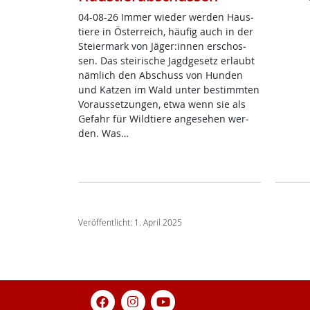
04-08-26 Im­mer wie­der wer­den Haus­
tie­re in Ös­t­er­reich, häu­fig auch in der
Stei­er­mark von Jä­ger:in­nen er­schos­
sen. Das stei­ri­sche Jagd­ge­setz er­laubt
näm­lich den Ab­schuss von Hun­den
und Kat­zen im Wald un­ter be­stimm­ten
Vor­aus­set­zun­gen, et­wa wenn sie als
Ge­fahr für Wild­tie­re an­ge­se­hen wer­
den. Was…
Veröffentlicht: 1. April 2025