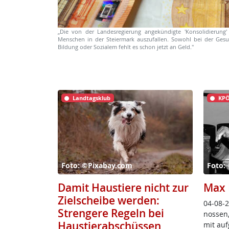
„Die von der Landesregierung angekündigte 'Konsolidierung'
Menschen in der Steiermark auszufallen. Sowohl bei der Gesu
Bildung oder Sozialem fehlt es schon jetzt an Geld."
Landtagsklub
KPÖ
Foto: ©Pixabay.com
Foto:
Damit Haustiere nicht zur
Max 
Zielscheibe werden:
04-08-2
Strengere Regeln bei
nos­sen,
Haustierabschüssen
mit auf