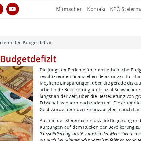
Mitmachen
Kontakt
KPÖ Steierm
ierenden Budgetdefizit
Budgetdefizit
Die jüngsten Berichte über das erhebliche Budg
resultierenden finanziellen Belastungen für B
Mögliche Einsparungen, über die gerade diskuti
arbeitende Bevölkerung und sozial Schwächere tr
längst an der Zeit, über die Besteuerung von 
Erbschaftssteuern nachzudenken. Diese könnten
Geld würde über den Finanzausgleich auch L
Auch in der Steiermark muss die Regierung endl
Kürzungen auf dem Rücken der Bevölkerung zu
'Konsolidierung' droht zulasten der Menschen in de
als auch bei Bildung oder Sozialem fehlt es schon j