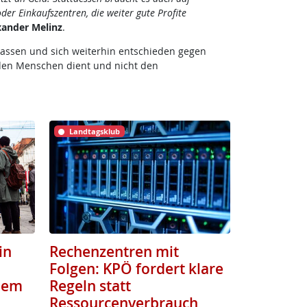
er Einkaufszentren, die weiter gute Profite
xander Melinz
.
lassen und sich weiterhin entschieden gegen
e den Menschen dient und nicht den
Landtagsklub
in
Rechenzentren mit
Folgen: KPÖ fordert klare
zdem
Regeln statt
Ressourcenverbrauch