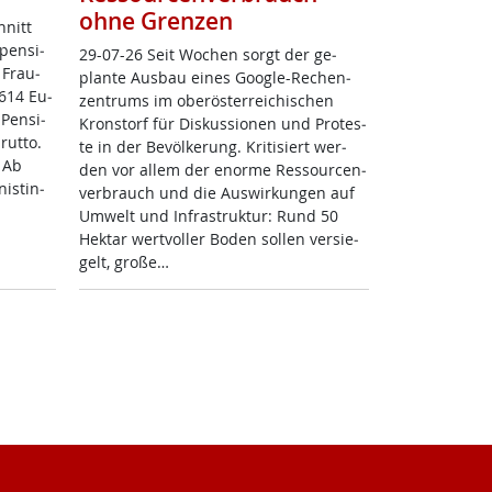
ohne Grenzen
hnitt
pen­si­
29-07-26 Seit Wo­chen sorgt der ge­
 Frau­
plan­te Aus­bau ei­nes Goog­le-Re­chen­
.614 Eu­
zen­trums im ober­ös­t­er­rei­chi­schen
 Pen­si­
Kron­s­torf für Dis­kus­sio­nen und Pro­tes­
ut­to.
te in der Be­völ­ke­rung. Kri­ti­siert wer­
: Ab
den vor al­lem der enor­me Res­sour­cen­
is­tin­
ver­brauch und die Aus­wir­kun­gen auf
Um­welt und In­fra­struk­tur: Rund 50
Hektar wert­vol­ler Bo­den sol­len ver­sie­
gelt, gro­ße…