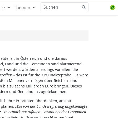
ark
Themen
etdefizit in Österreich und die daraus
und, Land und die Gemeinden sind alarmierend.
ert werden, würden allerdings vor allem die
effen - das ist für die KPÖ inakzeptabel. Es wäre
großen Millionenvermögen über Reichen- und
 bis zu sechs Milliarden Euro bringen. Dieses
ändern und Gemeinden zugutekommen.
ich ihre Prioritäten überdenken, anstatt
 planen.
„Die von der Landesregierung angekündigte
r Steiermark auszufallen. Sowohl bei der Gesundheit
etzt an Geld. Stattdessen braucht es auch auf