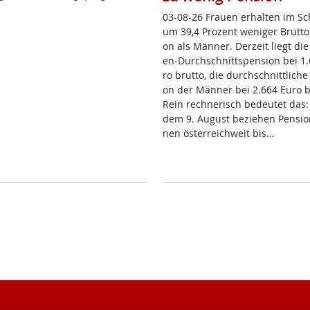
03-08-26 Frau­en er­hal­ten im Sc
um 39,4 Pro­zent we­ni­ger Brut­to­
on als Män­ner. Der­zeit liegt die
en-Durch­schnitt­s­pen­si­on bei 1
ro brut­to, die durch­schnitt­li­che
on der Män­ner bei 2.664 Eu­ro br
Rein rech­ne­risch be­deu­tet das
dem 9. Au­gust be­zie­hen Pen­sio­n
nen ös­t­er­reich­weit bis…